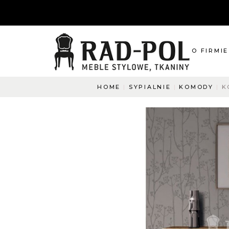
O FIRMIE
HOME
SYPIALNIE
KOMODY
K
O nas
Blog
Aktualnośc
O co pyta
Napisz do