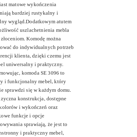
iast matowe wykończenia
iają bardziej rustykalny i
alny wygląd.Dodatkowym atutem
ożliwość uszlachetnienia mebla
i złoceniom. Komodę można
sować do indywidualnych potrzeb
erencji klienta, dzięki czemu jest
el uniwersalny i praktyczny.
mowując, komoda SE 3096 to
y i funkcjonalny mebel, który
ie sprawdzi się w każdym domu.
izyczna konstrukcja, dostępne
 kolorów i wykończeń oraz
owe funkcje i opcje
owywania sprawiają, że jest to
stronny i praktyczny mebel,