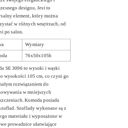
esnego designu. Jest to
rsalny element, który można
zystać w różnych wnętrzach, od
ni po salon.
wa
Wymiary
oda
76x50x105h
a SE 3096 to wysoki i wąski
o wysokości 105 cm, co czyni go
nałym rozwiązaniem do
howywania w mniejszych
szczeniach. Komoda posiada
szuflad. Szuflady wykonane są z
ego materiału i wyposażone w
owe prowadnice ułatwiające