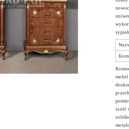
nowocz
uniwe
wykor
sypial
Naz
Kom
Komod
mebel 
dosko
przec
pomie
sześć 
solidn
metal