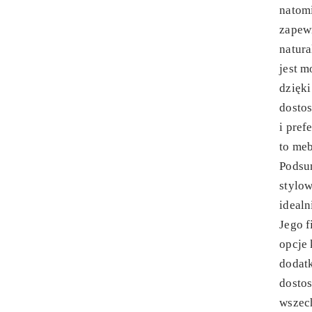
natom
zapewn
natur
jest m
dzięk
dosto
i pref
to meb
Podsu
stylow
idealn
Jego f
opcje
dodatk
dostos
wszech