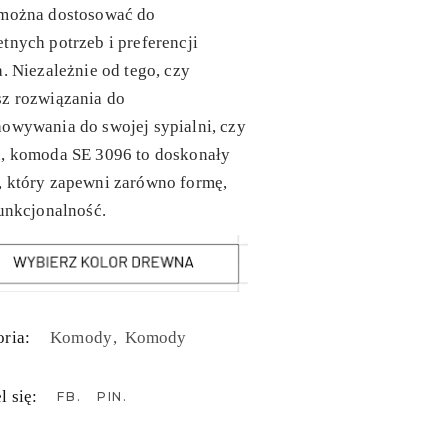
 można dostosować do
tnych potrzeb i preferencji
a. Niezależnie od tego, czy
sz rozwiązania do
owywania do swojej sypialni, czy
u, komoda SE 3096 to doskonały
, który zapewni zarówno formę,
funkcjonalność.
ria:
Komody
Komody
l się:
FB
PIN