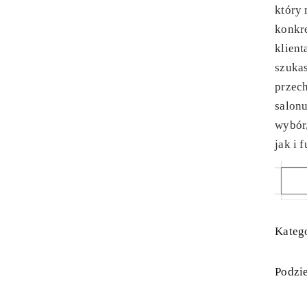
który
konkre
klient
szuka
przech
salon
wybór
jak i 
Katego
Podzie