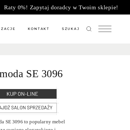
Raty 0%! Zapytaj doradcy w Twoim sklepie!
IZACJE
KONTAKT
SZUKAJ
zacje meble na wymiar
Salony sprzedaży
 wg tkanin
Tkaniny
moda SE 3096
Kuchnie
Biuro
a SE 3096 to popularny mebel
ze swojego eleganckiego i