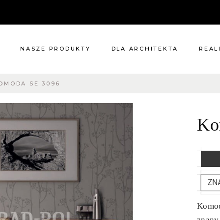
NASZE PRODUKTY
DLA ARCHITEKTA
REAL
OMODA SE 3096
Meble
Reali
Pomieszczenia
Meble
Ko
i
Oświetlenie
cie?
Renowacje
 nas
Kuchnie
Dodatki
Tkaniny
Katalog
Komod
znany 