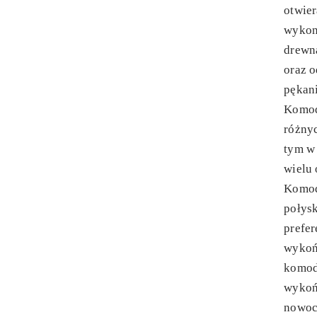
otwie
wykona
drewna
oraz o
pękani
Komod
różny
tym w 
wielu 
Komod
połysk
prefer
wykoń
komod
wykoń
nowoc