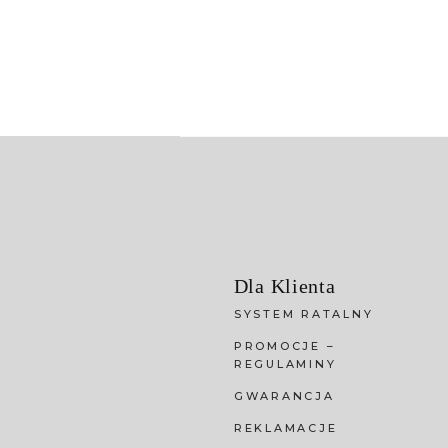
Dla Klienta
SYSTEM RATALNY
PROMOCJE –
REGULAMINY
GWARANCJA
REKLAMACJE