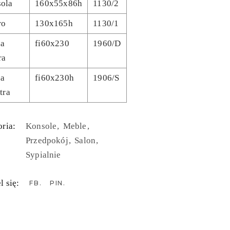
ola
160x55x86h
1130/2
ro
130x165h
1130/1
ua
fi60x230
1960/D
ra
ua
fi60x230h
1906/S
tra
ria:
Konsole
Meble
Przedpokój
Salon
Sypialnie
l się:
FB
PIN