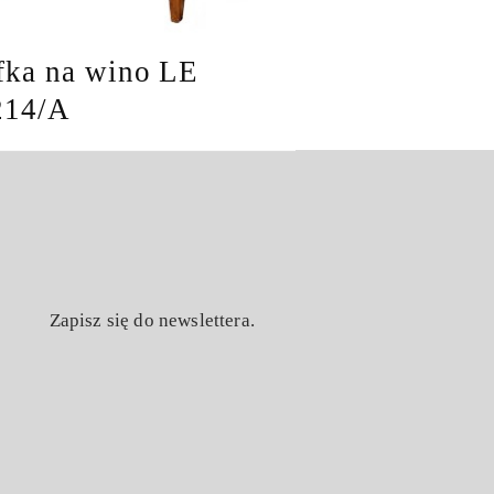
fka na wino LE
214/A
Zapisz się do newslettera.