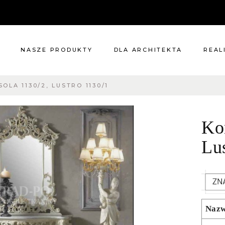
NASZE PRODUKTY
DLA ARCHITEKTA
REAL
OLA 1130/2, LUSTRO 1130/1
Meble
Reali
Pomieszczenia
Meble
Ko
i
Oświetlenie
cie?
Renowacje
Lu
 nas
Kuchnie
Dodatki
Tkaniny
Katalog
Naz