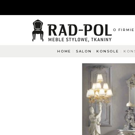
O FIRMIE
HOME
SALON
KONSOLE
KONS
O nas
Blog
Aktualnośc
O co pyta
Napisz do