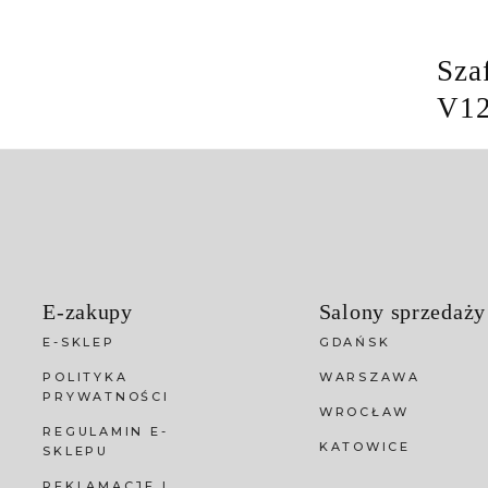
Sza
V1
E-zakupy
Salony sprzedaży
E-SKLEP
GDAŃSK
POLITYKA
WARSZAWA
PRYWATNOŚCI
WROCŁAW
REGULAMIN E-
KATOWICE
SKLEPU
REKLAMACJE I