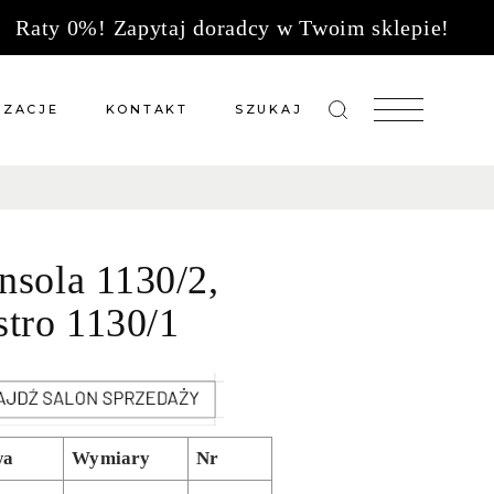
Raty 0%! Zapytaj doradcy w Twoim sklepie!
IZACJE
KONTAKT
SZUKAJ
zacje meble na wymiar
Salony sprzedaży
 wg tkanin
Tkaniny
nsola 1130/2,
Kuchnie
Biuro
stro 1130/1
wa
Wymiary
Nr