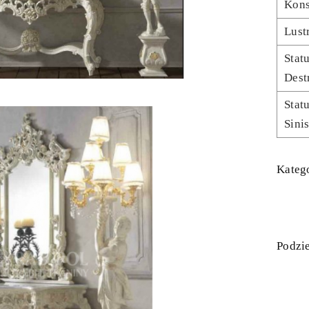
Kons
Lust
Stat
Dest
Stat
Sinis
Katego
Podzie