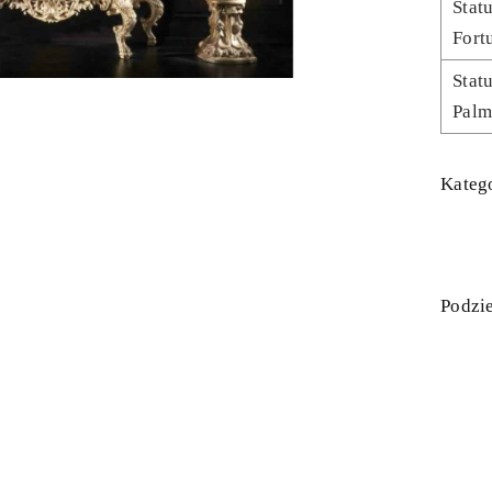
Stat
Fort
Stat
Palm
Katego
Podzie