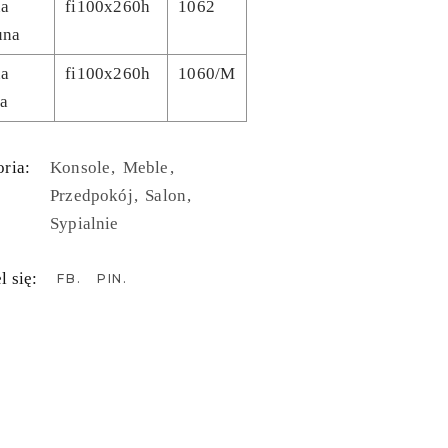
ua
fi100x260h
1062
una
ua
fi100x260h
1060/M
a
ria:
Konsole
Meble
Przedpokój
Salon
Sypialnie
l się:
FB
PIN