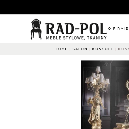
O FIRMIE
HOME
SALON
KONSOLE
KON
O nas
Blog
Aktualnośc
O co pyta
Napisz do