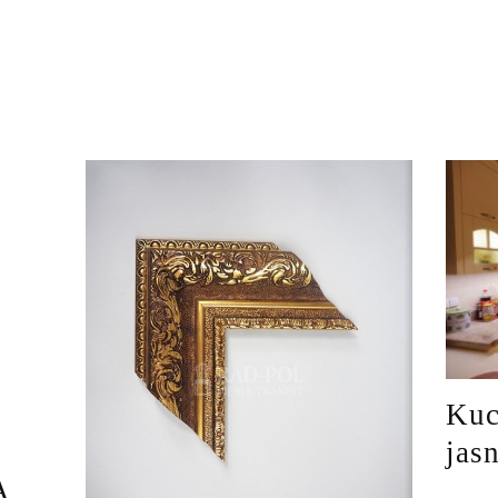
Kuc
jas
A