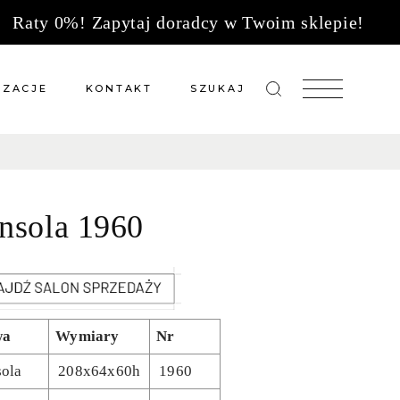
Raty 0%! Zapytaj doradcy w Twoim sklepie!
IZACJE
KONTAKT
SZUKAJ
zacje meble na wymiar
Salony sprzedaży
 wg tkanin
Tkaniny
nsola 1960
Kuchnie
Biuro
wa
Wymiary
Nr
ola
208x64x60h
1960