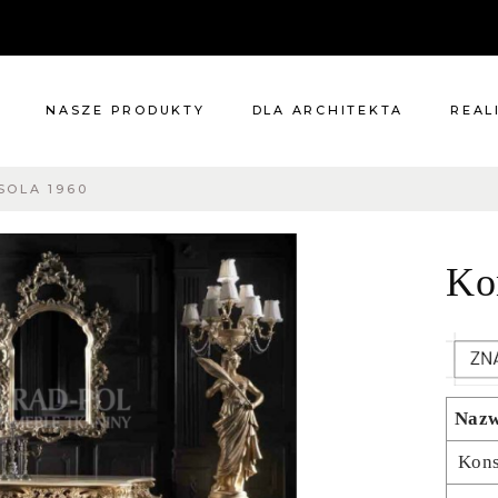
NASZE PRODUKTY
DLA ARCHITEKTA
REAL
SOLA 1960
Meble
Reali
Pomieszczenia
Meble
Ko
i
Oświetlenie
cie?
Renowacje
 nas
Kuchnie
Dodatki
Tkaniny
Naz
Katalog
Kons