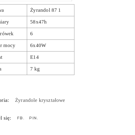
wa
Żyrandol 87 1
iary
58x47h
żarówek
6
r mocy
6x40W
t
E14
a
7 kg
ria:
Żyrandole kryształowe
l się:
FB
PIN