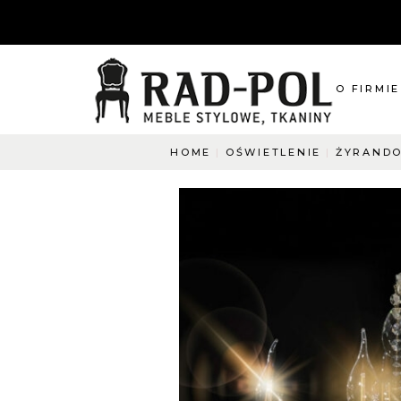
O FIRMIE
HOME
OŚWIETLENIE
ŻYRANDO
O nas
Blog
Aktualnośc
O co pyta
Napisz do