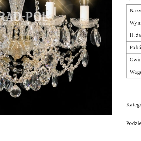
Naz
Wym
Il. 
Pobó
Gwin
Wag
Katego
Podzie