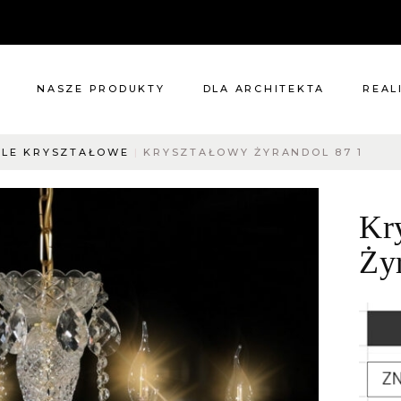
NASZE PRODUKTY
DLA ARCHITEKTA
REAL
LE KRYSZTAŁOWE
KRYSZTAŁOWY ŻYRANDOL 87 1
Meble
Reali
Pomieszczenia
Meble
Kr
i
Oświetlenie
cie?
Renowacje
Ży
 nas
Kuchnie
Dodatki
Tkaniny
Katalog