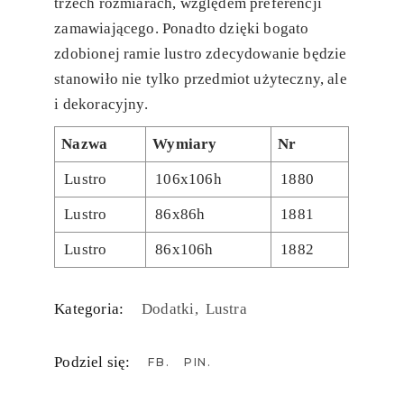
trzech rozmiarach, względem preferencji
zamawiającego. Ponadto dzięki bogato
zdobionej ramie lustro zdecydowanie będzie
stanowiło nie tylko przedmiot użyteczny, ale
i dekoracyjny.
Nazwa
Wymiary
Nr
Lustro
106x106h
1880
Lustro
86x86h
1881
Lustro
86x106h
1882
Kategoria:
Dodatki
Lustra
Podziel się:
FB
PIN