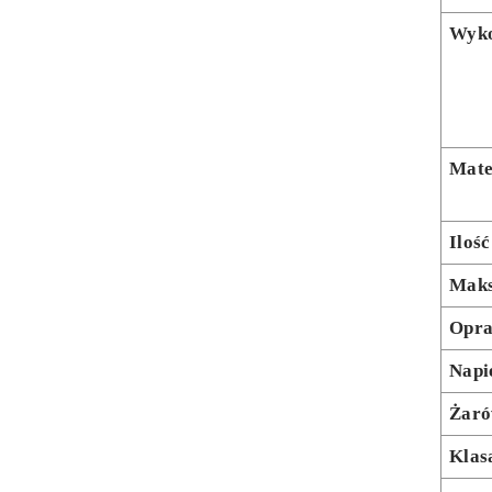
Wyko
Mate
Ilość
Maks
Opr
Napi
Żaró
Klas