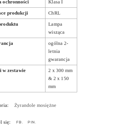
a ochronności
Klasa I
sce produkcji
ChRL
produktu
Lampa
wisząca
ancja
ogólna 2-
letnia
gwarancja
i w zestawie
2 x 300 mm
& 2 x 150
mm
ria:
Żyrandole mosiężne
l się:
FB
PIN