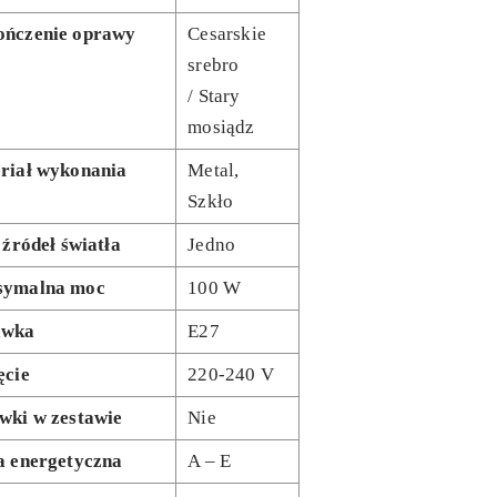
ńczenie oprawy
Cesarskie
srebro
/ Stary
mosiądz
riał wykonania
Metal,
Szkło
 źródeł światła
Jedno
ymalna moc
100 W
awka
E27
ęcie
220-240 V
wki w zestawie
Nie
a energetyczna
A – E