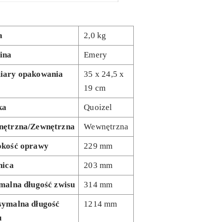
a
2,0 kg
ina
Emery
ary opakowania
35 x 24,5 x
19 cm
ka
Quoizel
ętrzna/Zewnętrzna
Wewnętrzna
kość oprawy
229 mm
nica
203 mm
malna długość zwisu
314 mm
ymalna długość
1214 mm
u