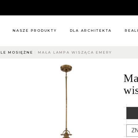
NASZE PRODUKTY
DLA ARCHITEKTA
REAL
LE MOSIĘŻNE
MAŁA LAMPA WISZĄCA EMERY
Meble
Reali
Pomieszczenia
Meble
Ma
i
Oświetlenie
cie?
Renowacje
wi
 nas
Kuchnie
Dodatki
Tkaniny
Katalog