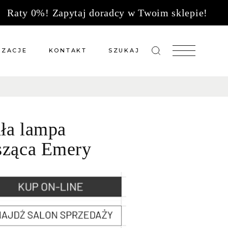
Raty 0%! Zapytaj doradcy w Twoim sklepie!
IZACJE
KONTAKT
SZUKAJ
zacje meble na wymiar
Salony sprzedaży
 wg tkanin
Tkaniny
ła lampa
Kuchnie
Biuro
sząca Emery