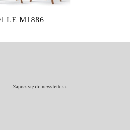
el LE M1886
Zapisz się do newslettera.