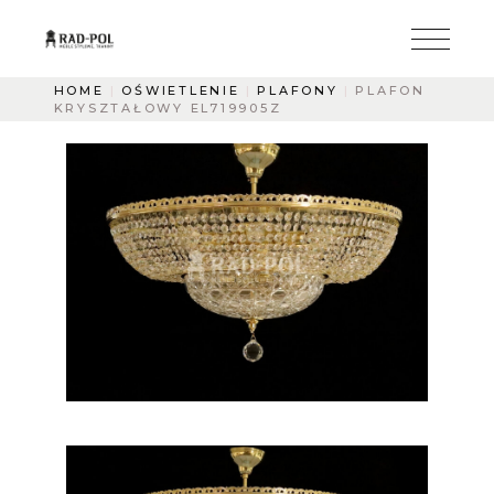
HOME
OŚWIETLENIE
PLAFONY
PLAFON
KRYSZTAŁOWY EL719905Z