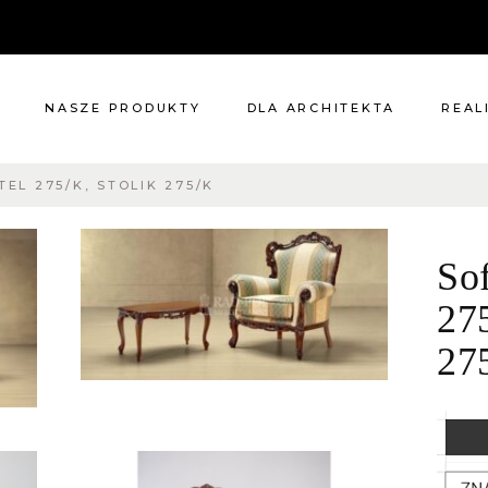
NASZE PRODUKTY
DLA ARCHITEKTA
REAL
TEL 275/K, STOLIK 275/K
Meble
Reali
Pomieszczenia
Meble
Sof
i
Oświetlenie
cie?
Renowacje
275
 nas
Kuchnie
27
Dodatki
Tkaniny
Katalog