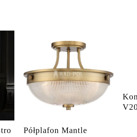
Kom
V2
tro
Półplafon Mantle