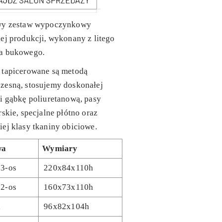
wy zestaw wypoczynkowy
ej produkcji, wykonany z litego
a bukowego.
 tapicerowane są metodą
zesną, stosujemy doskonałej
i gąbkę poliuretanową, pasy
rskie, specjalne płótno oraz
ej klasy tkaniny obiciowe.
wa
Wymiary
 3-os
220x84x110h
 2-os
160x73x110h
l
96x82x104h