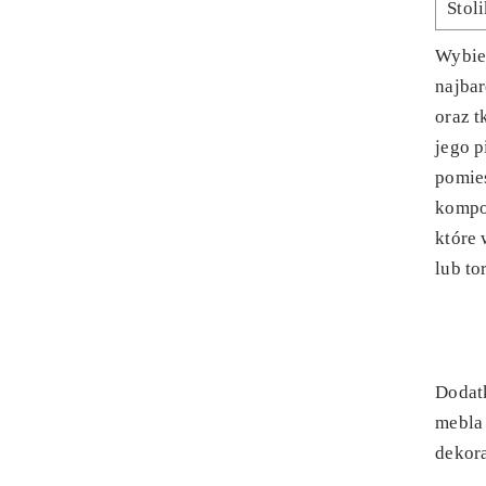
Stol
Wybie
najbar
oraz t
jego 
pomie
kompo
które
lub to
Dodat
mebla
dekor