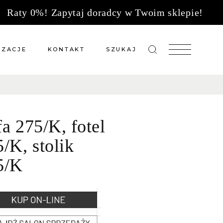
Raty 0%! Zapytaj doradcy w Twoim sklepie!
IZACJE
KONTAKT
SZUKAJ
zacje meble na wymiar
Salony sprzedaży
 wg tkanin
Tkaniny
a 275/K, fotel
Kuchnie
Biuro
/K, stolik
5/K