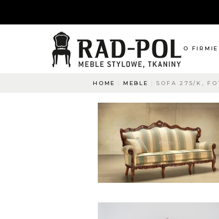
O FIRMIE
HOME
MEBLE
SOFA 275/K, FO
O nas
Blog
Aktualnośc
O co pyta
Napisz do