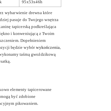
ik
95x53x46h
rz wybarwienie drewna które
dziej pasuje do Twojego wnętrza
kaninę tapicerską podkreślająca
piękno i konweniującą z Twoim
szczeniem. Dopełnieniem
zycji będzie wybór
wykończenia
,
 wykonamy taśmą gwoździkową
rsatką.
kowo elementy tapicerowane
 mogą być zdobione
acyjnym pikowaniem.