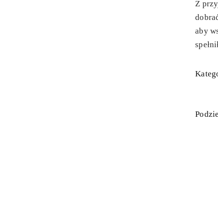
Z prz
dobrać
aby ws
spełni
Katego
Podzie