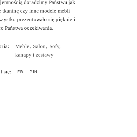
yjemnością doradzimy Państwu jak
 tkaninę czy inne modele mebli
zystko prezentowało się pięknie i
ło Państwa oczekiwania.
ria:
Meble
Salon
Sofy,
kanapy i zestawy
l się:
FB
PIN