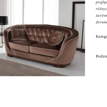
poglą
różny
zarówn
drewn
Katego
Podzie