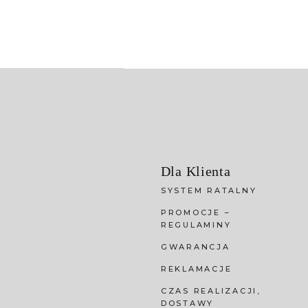
Dla Klienta
SYSTEM RATALNY
PROMOCJE –
REGULAMINY
GWARANCJA
REKLAMACJE
CZAS REALIZACJI,
DOSTAWY