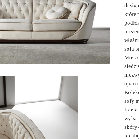
design
które 
podłok
prezen
właśni
sofa p
Miękk
siedzi
niezw
oparci
Kolek
sofy 
fotela
wybar
skóry 
ideal