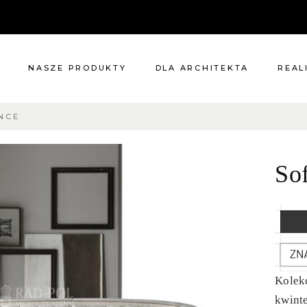
NASZE PRODUKTY
DLA ARCHITEKTA
REAL
NCE
Meble
Reali
Pomieszczenia
Meble
So
i
Oświetlenie
cie?
Renowacje
 nas
Kuchnie
Dodatki
Tkaniny
Katalog
Kolekc
kwint