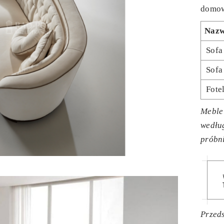
domow
Naz
Sofa
Sofa
Fote
Meble
wedłu
próbn
Przeds