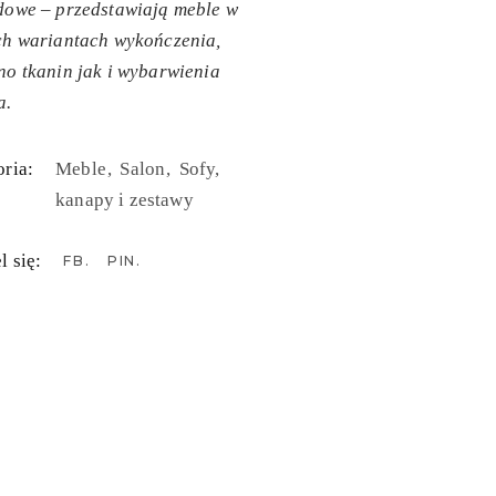
dowe – przedstawiają meble w
ch wariantach wykończenia,
o tkanin jak i wybarwienia
a.
ria:
Meble
Salon
Sofy,
kanapy i zestawy
l się:
FB
PIN