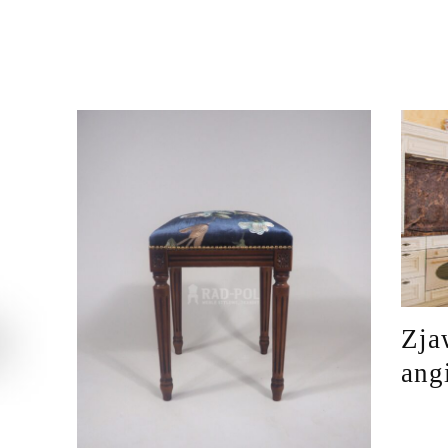
Zja
ang