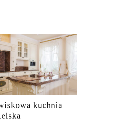
wiskowa kuchnia
ielska