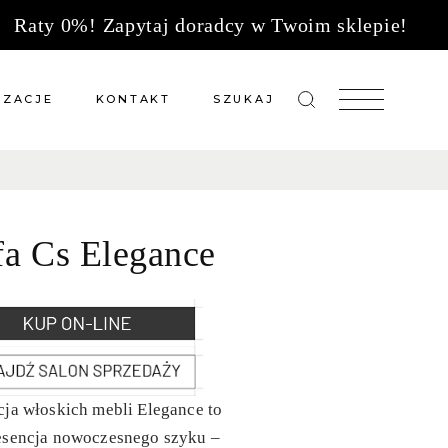
Raty 0%! Zapytaj doradcy w Twoim sklepie!
IZACJE
KONTAKT
SZUKAJ
zacje meble na wymiar
Salony sprzedaży
 wg tkanin
Tkaniny
fa Cs Elegance
Kuchnie
Biuro
ja włoskich mebli Elegance to
esencja nowoczesnego szyku –