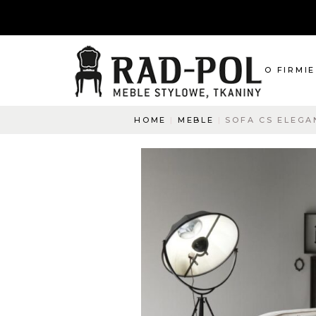
O FIRMIE
HOME
MEBLE
SOFA CS ELEGA
O nas
Blog
Aktualnośc
O co pyta
Napisz do