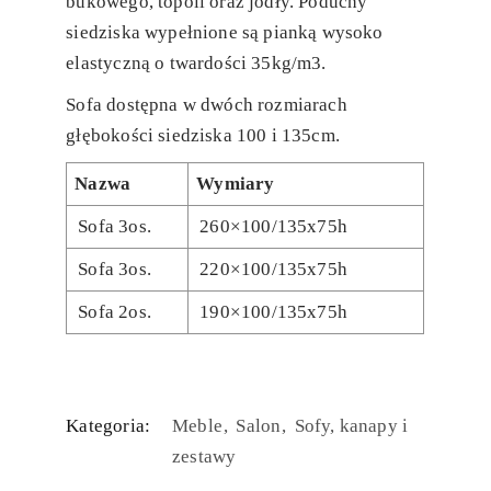
bukowego, topoli oraz jodły. Poduchy
siedziska wypełnione są pianką wysoko
elastyczną o twardości 35kg/m3.
Sofa dostępna w dwóch rozmiarach
głębokości siedziska 100 i 135cm.
Nazwa
Wymiary
Sofa 3os.
260×100/135x75h
Sofa 3os.
220×100/135x75h
Sofa 2os.
190×100/135x75h
Kategoria:
Meble
Salon
Sofy, kanapy i
zestawy