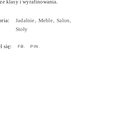
ze klasy i wyrafinowania.
ria:
Jadalnie
Meble
Salon
Stoły
l się:
FB
PIN