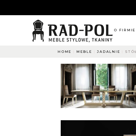
O FIRMIE
HOME
MEBLE
JADALNIE
STÓ
O nas
Blog
Aktualnośc
O co pyta
Napisz do