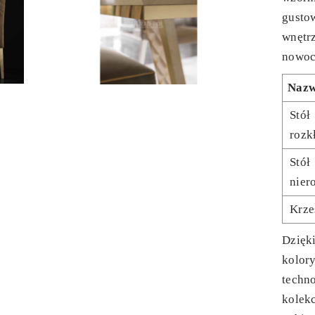
gusto
wnętrz
nowoc
Naz
Stół
rozk
Stół
nier
Krze
Dzięk
kolor
techn
kolekc