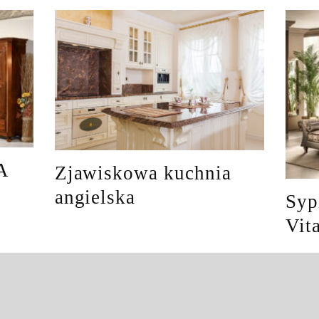
A
Zjawiskowa kuchnia
angielska
Syp
Vit