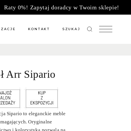
Raty 0%! Zapytaj doradcy w Twoim sklepie!
IZACJE
KONTAKT
SZUKAJ
zacje meble na wymiar
Salony sprzedaży
 wg tkanin
Tkaniny
ł Arr Sipario
Kuchnie
Biuro
ja Sipario to eleganckie meble
ymagających. Oryginalne
ctwo i kolorystyka pozwala na