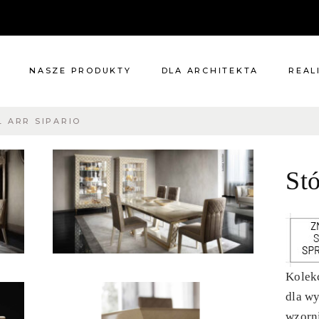
NASZE PRODUKTY
DLA ARCHITEKTA
REAL
Ł ARR SIPARIO
Meble
Reali
Pomieszczenia
Meble
Stó
i
Oświetlenie
cie?
Renowacje
 nas
Kuchnie
Dodatki
Tkaniny
Katalog
Kolekc
dla w
wzorni