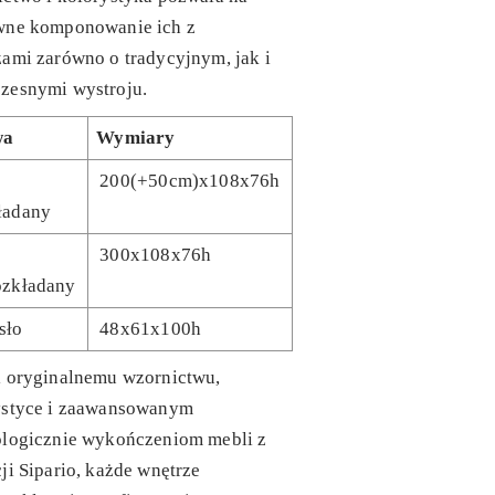
wne komponowanie ich z
ami zarówno o tradycyjnym, jak i
zesnymi wystroju.
wa
Wymiary
200(+50cm)x108x76h
ładany
300x108x76h
ozkładany
sło
48x61x100h
i oryginalnemu wzornictwu,
ystyce i zaawansowanym
ologicznie wykończeniom mebli z
ji Sipario, każde wnętrze