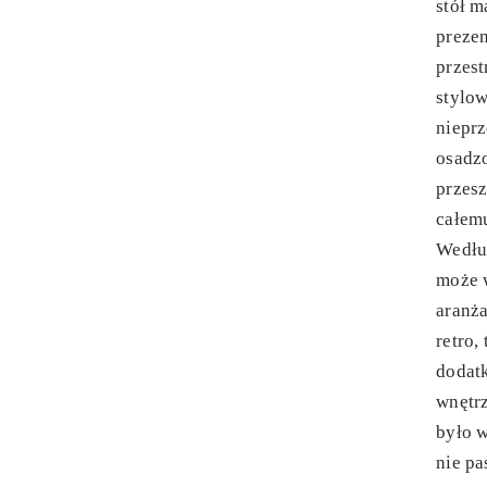
stół m
prezen
przes
stylow
niepr
osadzo
przesz
całemu
Wedłu
może 
aranża
retro,
dodatk
wnętrz
było w
nie pa