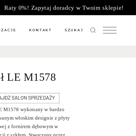
Raty 0%! Zapytaj doradcy w Twoim sklepie!
IZACJE
KONTAKT
SZUKAJ
zacje meble na wymiar
Salony sprzedaży
 wg tkanin
Tkaniny
ół LE M1578
Kuchnie
Biuro
LE M1578 wykonany w bardzo
wanym włoskim designie z płyty
wej z fornirem dębowym w
cji z szkłem. Stworzony przez