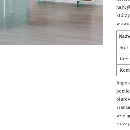
najwyb
którzy
w swo
Naz
Stół
Krze
Kom
Impon
pomies
biuro
aranża
wygląd
zależy