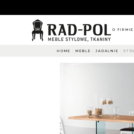
O FIRMIE
HOME
MEBLE
JADALNIE
STÓ
O nas
Blog
Aktualnośc
O co pyta
Napisz do