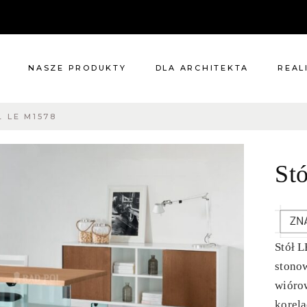
NASZE PRODUKTY
DLA ARCHITEKTA
REAL
Ł LE M1578
Meble
Reali
Pomieszczenia
Meble
St
i
Oświetlenie
cie?
Renowacje
 nas
Kuchnie
Dodatki
Tkaniny
Stół 
Katalog
stono
wióro
korela