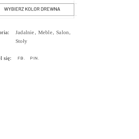
ria:
Jadalnie
Meble
Salon
Stoły
l się:
FB
PIN