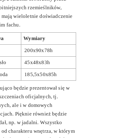
itniejszych rzemieślników,
 mają wieloletnie doświadczenie
im fachu.
wa
Wymiary
200x90x78h
sło
45x48x83h
oda
185,5x50x85h
ująco będzie prezentował się w
zczeniach oficjalnych, tj.
wych, ale i w domowych
cjach. Pięknie również będzie
ał, np. w jadalni. Wszystko
 od charakteru wnętrza, w którym