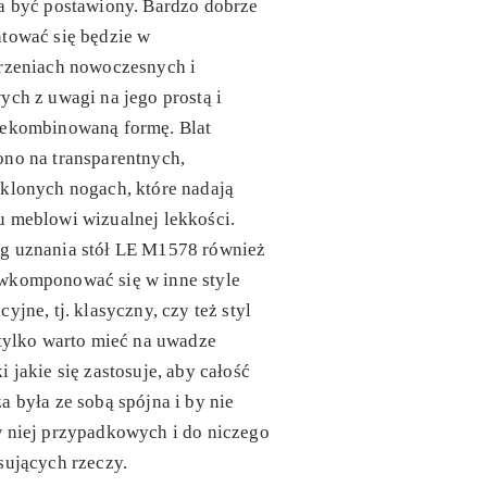
a być postawiony. Bardzo dobrze
tować się będzie w
trzeniach nowoczesnych i
ych z uwagi na jego prostą i
zekombinowaną formę. Blat
no na transparentnych,
klonych nogach, które nadają
 meblowi wizualnej lekkości.
g uznania stół LE M1578 również
wkomponować się w inne style
cyjne, tj. klasyczny, czy też styl
 tylko warto mieć na uwadze
i jakie się zastosuje, aby całość
a była ze sobą spójna i by nie
 niej przypadkowych i do niczego
sujących rzeczy.