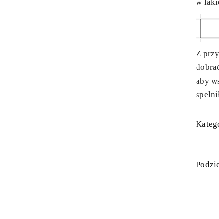
w laki
Z prz
dobra
aby ws
spełni
Katego
Podzie