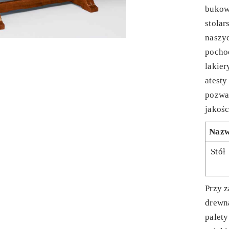
bukow
stolar
naszy
pochod
lakier
atesty
pozwa
jakośc
Naz
Stół
Przy z
drewn
palet