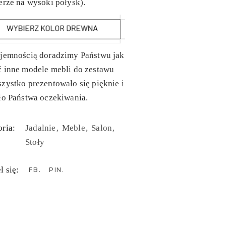
erze na wysoki połysk).
yjemnością doradzimy Państwu jak
ć inne modele mebli do zestawu
zystko prezentowało się pięknie i
ło Państwa oczekiwania.
ria:
Jadalnie
Meble
Salon
Stoły
l się:
FB
PIN