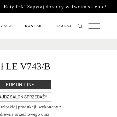
Raty 0%! Zapytaj doradcy w Twoim sklepie!
IZACJE
KONTAKT
SZUKAJ
zacje meble na wymiar
Salony sprzedaży
 wg tkanin
Tkaniny
ół LE V743/B
Kuchnie
Biuro
 włoskiej produkcji, wykonany z
o drewna orzechowego oraz