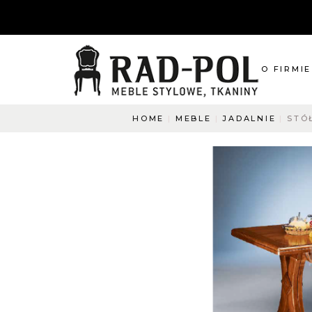
O FIRMIE
HOME
MEBLE
JADALNIE
STÓ
O nas
Blog
Aktualnośc
O co pyta
Napisz do