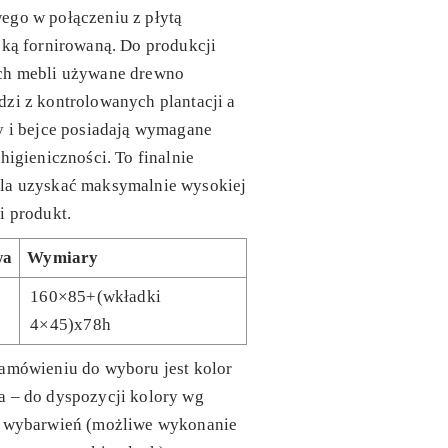
ego w połączeniu z płytą
ską fornirowaną. Do produkcji
ch mebli używane drewno
zi z kontrolowanych plantacji a
y i bejce posiadają wymagane
 higieniczności. To finalnie
la uzyskać maksymalnie wysokiej
i produkt.
wa
Wymiary
160×85+(wkładki
4×45)x78h
amówieniu do wyboru jest kolor
a – do dyspozycji kolory wg
y wybarwień (możliwe wykonanie