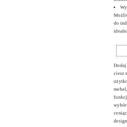
Wy
Możli
do ind
idealn
Dodaj 
ciesz
użytko
mebel
funkcj
wybór
ceniąc
design