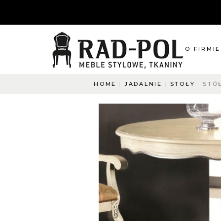
O FIRMIE
HOME
JADALNIE
STOŁY
STÓŁ
O nas
Blog
Aktualnośc
O co pyta
Napisz do