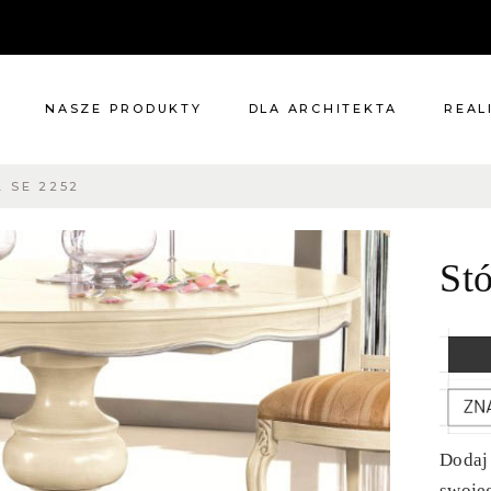
NASZE PRODUKTY
DLA ARCHITEKTA
REAL
 SE 2252
Meble
Reali
Pomieszczenia
Meble
St
i
Oświetlenie
cie?
Renowacje
 nas
Kuchnie
Dodatki
Tkaniny
Katalog
Dodaj
swoje