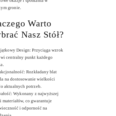
owe okazje i spotkania w
zym gronie.
aczego Warto
brać Nasz Stół?
jątkowy Design
: Przyciąga wzrok
owi centralny punkt każdego
a.
nkcjonalność
: Rozkładany blat
la na dostosowanie wielkości
do aktualnych potrzeb.
wałość
: Wykonany z najwyższej
i materiałów, co gwarantuje
wieczność i odporność na
dzenia.