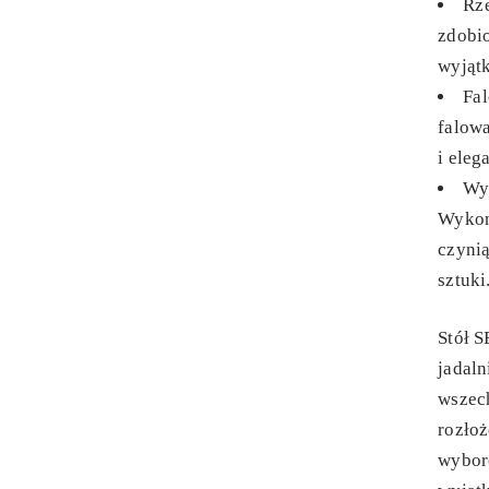
Rz
zdobio
wyjąt
Fa
falowa
i eleg
Wy
Wykon
czyni
sztuki
Stół S
jadaln
wszec
rozłoż
wybor