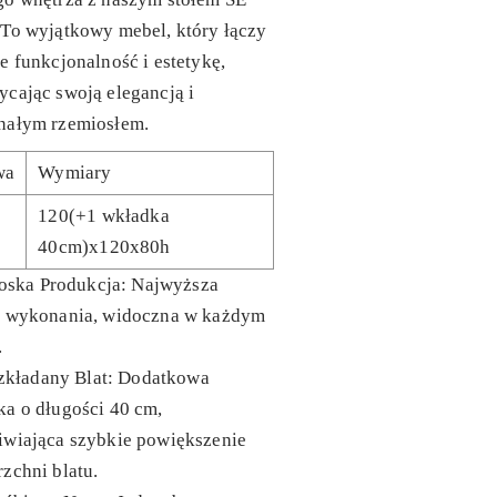
To wyjątkowy mebel, który łączy
e funkcjonalność i estetykę,
cając swoją elegancją i
nałym rzemiosłem.
wa
Wymiary
120(+1 wkładka
40cm)x120x80h
oska Produkcja
: Najwyższa
ć wykonania, widoczna w każdym
.
zkładany Blat
: Dodatkowa
a o długości 40 cm,
iwiająca szybkie powiększenie
zchni blatu.