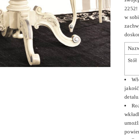
2252! 
w sobi
zachwy
dosko
Naz
Stół
Wł
jakoś
detalu
Ro
wkładk
umożl
powier