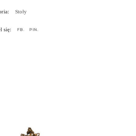
ria:
Stoły
l się:
FB
PIN