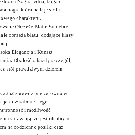
eźbiona Noga
: Jedna, bogato
na noga, która nadaje stołu
kowego charakteru.
lowane Obrzeże Blatu
: Subtelne
nie obrzeża blatu, dodające klasy
ancji.
soka Elegancja i Kunszt
ania
: Dbałość o każdy szczegół,
ąca stół prawdziwym dziełem
.
E 2252 sprawdzi się zarówno w
i, jak i w salonie. Jego
hstronność i możliwość
enia sprawiają, że jest idealnym
em na codzienne posiłki oraz