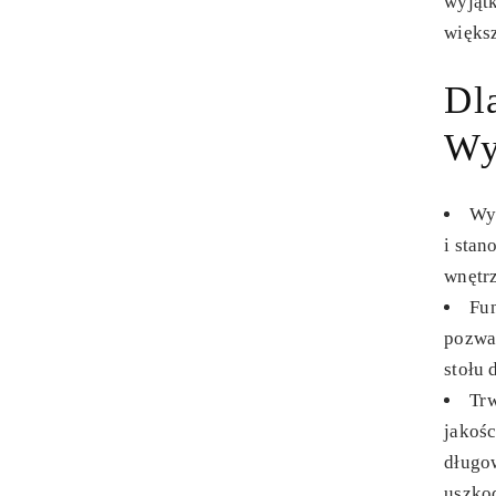
wyjątk
więks
Dl
Wy
Wy
i stan
wnętrz
Fu
pozwa
stołu 
Tr
jakośc
długo
uszko