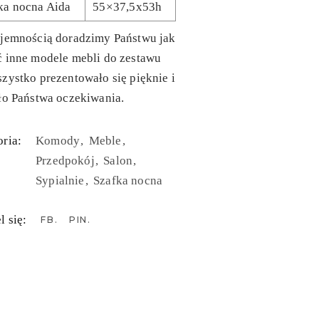
ka nocna Aida
55×37,5x53h
yjemnością doradzimy Państwu jak
ć inne modele mebli do zestawu
zystko prezentowało się pięknie i
ło Państwa oczekiwania.
ria:
Komody
Meble
Przedpokój
Salon
Sypialnie
Szafka nocna
l się:
FB
PIN