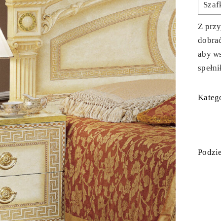
Szaf
Z prz
dobra
aby ws
spełni
Katego
Podzie