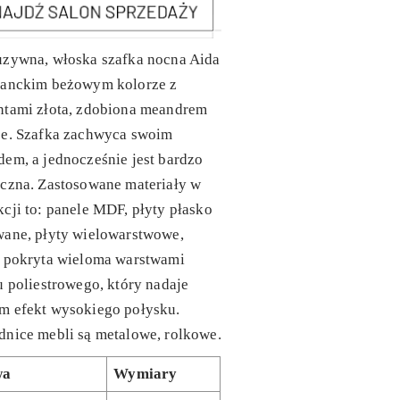
uzywna, włoska szafka nocna Aida
ganckim beżowym kolorze z
ntami złota, zdobiona meandrem
ce. Szafka zachwyca swoim
em, a jednocześnie jest bardzo
czna. Zastosowane materiały w
cji to: panele MDF, płyty płasko
wane, płyty wielowarstwowe,
ć pokryta wieloma warstwami
u poliestrowego, który nadaje
m efekt wysokiego połysku.
nice mebli są metalowe, rolkowe.
wa
Wymiary