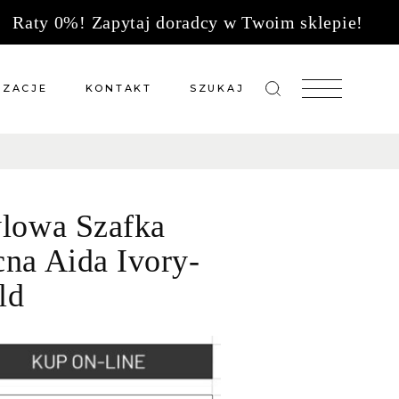
Raty 0%! Zapytaj doradcy w Twoim sklepie!
IZACJE
KONTAKT
SZUKAJ
zacje meble na wymiar
Salony sprzedaży
 wg tkanin
Tkaniny
ylowa Szafka
Kuchnie
Biuro
cna Aida Ivory-
ld