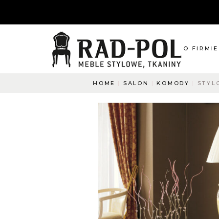
O FIRMIE
HOME
SALON
KOMODY
STYL
O nas
Blog
Aktualnośc
O co pyta
Napisz do