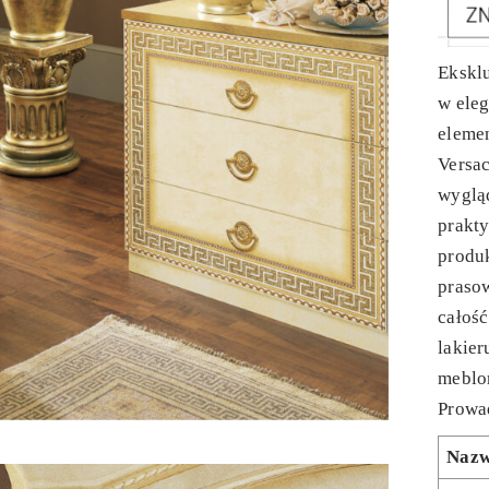
Ekskl
w ele
eleme
Versa
wygląd
prakty
produk
praso
całoś
lakier
meblo
Prowad
Naz