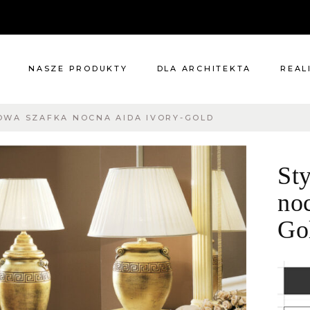
NASZE PRODUKTY
DLA ARCHITEKTA
REAL
OWA SZAFKA NOCNA AIDA IVORY-GOLD
Meble
Reali
Pomieszczenia
Meble
St
i
Oświetlenie
cie?
Renowacje
no
 nas
Kuchnie
Go
Dodatki
Tkaniny
Katalog