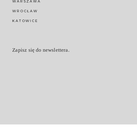
WARSZAWA
WROCŁAW
KATOWICE
Zapisz się do newslettera.