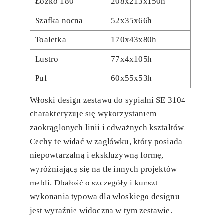
Łóżko 180
208x213x150h
Szafka nocna
52x35x66h
Toaletka
170x43x80h
Lustro
77x4x105h
Puf
60x55x53h
Włoski design zestawu do sypialni SE 3104
charakteryzuje się wykorzystaniem
zaokrąglonych linii i odważnych kształtów.
Cechy te widać w zagłówku, który posiada
niepowtarzalną i ekskluzywną formę,
wyróżniającą się na tle innych projektów
mebli. Dbałość o szczegóły i kunszt
wykonania typowa dla włoskiego designu
jest wyraźnie widoczna w tym zestawie.