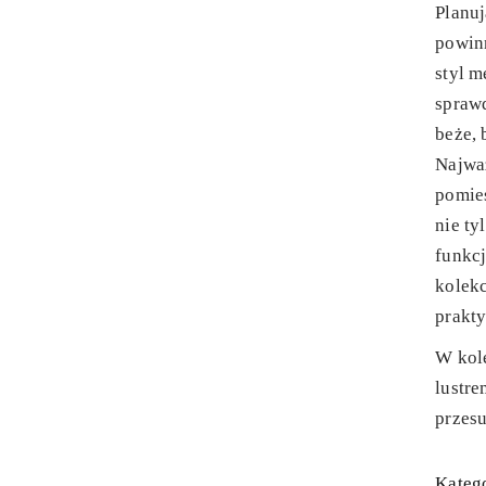
Planuj
powin
styl m
sprawd
beże, b
Najwa
pomies
nie ty
funkc
kolekc
prakty
W kole
lustre
przes
Katego