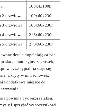
ro
108x4x100h
a 2 drzwiowa
109x60x230h
a 3 drzwiowa
163x60x230h
a 4 drzwiowa
216x60x230h
a 5 drzwiowa
270x60x230h
wane detale dopełniają całości.
posiada, fantazyjny zagłówek,
sprawia, że sypialnia staje się
wna. Ukryty w nim schowek,
nia dodatkowe miejsce do
howywania.
nia powinna być oazą relaksu,
zmysły i sprzyjać wypoczynkowi.