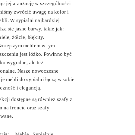
ąc jej aranżację w szczególności
niśmy zwrócić uwagę na kolor i
ebli. W sypialni najbardziej
zą się jasne barwy, takie jak:
iele, żółcie, błękity.
żniejszym meblem w tym
zczeniu jest łóżko. Powinno być
lko wygodne, ale też
jonalne. Nasze nowoczesne
je mebli do sypialni łączą w sobie
czność i elegancją.
kcji dostępne są również szafy z
m na froncie oraz szafy
uwane.
ria:
Meble
Sypialnie