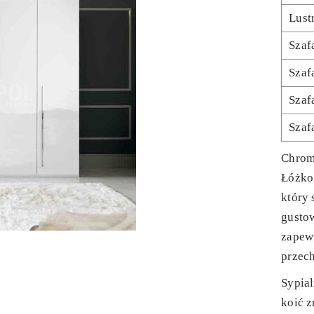
Lust
Szaf
Szaf
Szaf
Szaf
Chromo
Łóżko 
który 
gusto
zapew
przec
Sypial
koić 