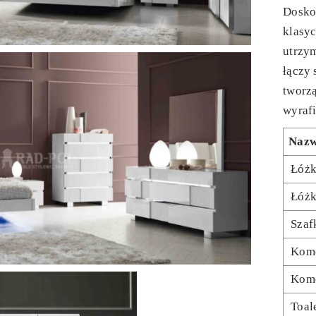
Dosko
klasy
utrzym
łączy 
tworzą
wyraf
Naz
Łóż
Łóż
Szaf
Kom
Kom
Toal