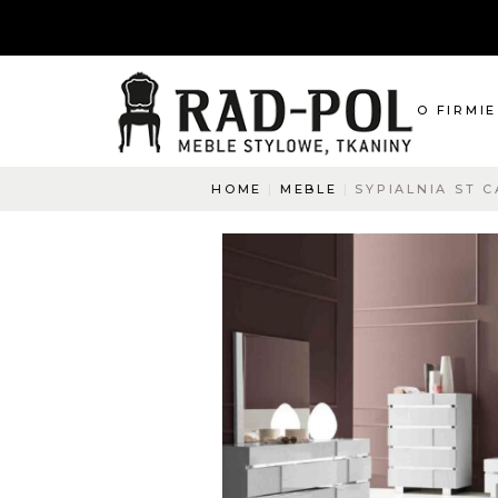
O FIRMIE
HOME
MEBLE
SYPIALNIA ST 
O nas
Blog
Aktualnośc
O co pyta
Napisz do