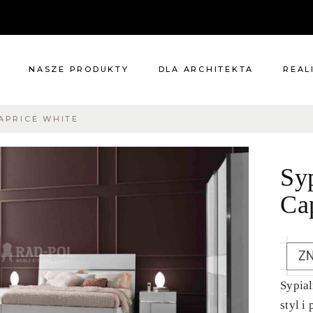
NASZE PRODUKTY
DLA ARCHITEKTA
REAL
CAPRICE WHITE
Meble
Reali
Pomieszczenia
Meble
Sy
i
Oświetlenie
cie?
Renowacje
Ca
 nas
Kuchnie
Dodatki
Tkaniny
Katalog
Sypial
styl i