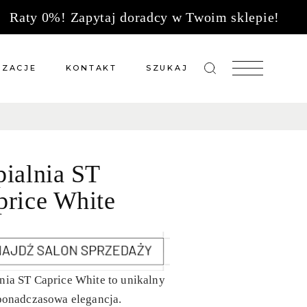
Raty 0%! Zapytaj doradcy w Twoim sklepie!
IZACJE
KONTAKT
SZUKAJ
zacje meble na wymiar
Salony sprzedaży
 wg tkanin
Tkaniny
pialnia ST
Kuchnie
Biuro
price White
nia ST Caprice White to unikalny
 ponadczasowa elegancja.