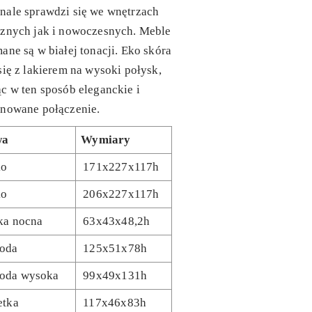
nale sprawdzi się we wnętrzach
cznych jak i nowoczesnych. Meble
ane są w białej tonacji. Eko skóra
się z lakierem na wysoki połysk,
c w ten sposób eleganckie i
inowane połączenie.
wa
Wymiary
ko
171x227x117h
ko
206x227x117h
ka nocna
63x43x48,2h
oda
125x51x78h
oda wysoka
99x49x131h
etka
117x46x83h