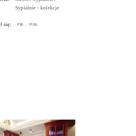
Sypialnie - kolekcje
l się:
FB
PIN