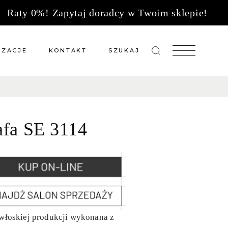
Raty 0%! Zapytaj doradcy w Twoim sklepie!
IZACJE
KONTAKT
SZUKAJ
zacje meble na wymiar
Salony sprzedaży
 wg tkanin
Tkaniny
afa SE 3114
Kuchnie
Biuro
włoskiej produkcji wykonana z