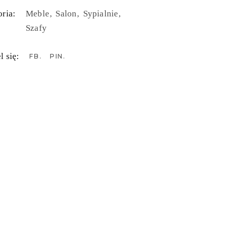
ria:
Meble
Salon
Sypialnie
Szafy
l się:
FB
PIN