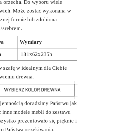
a orzecha. Do wyboru wiele
wień. Może zostać wykonana w
znej formie lub zdobiona
/srebrem.
wa
Wymiary
a
181x62x235h
 szafę w idealnym dla Ciebie
wieniu drewna.
yjemnością doradzimy Państwu jak
ć inne modele mebli do zestawu
zystko prezentowało się pięknie i
ło Państwa oczekiwania.