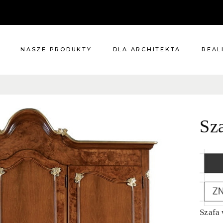
NASZE PRODUKTY
DLA ARCHITEKTA
REAL
Meble
Reali
Pomieszczenia
Meble
Sz
i
Oświetlenie
cie?
Renowacje
 nas
Kuchnie
Dodatki
Tkaniny
Katalog
Szafa 