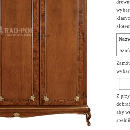
drewn
wybar
klasyc
złotem
Naz
Szaf
Zamów
wybar
Z prz
dobra
aby ws
spełni