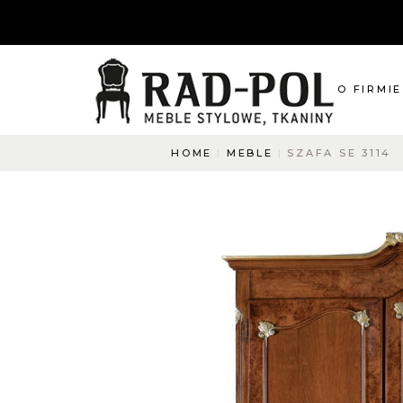
O FIRMIE
HOME
MEBLE
SZAFA SE 3114
O nas
Blog
Aktualnośc
O co pyta
Napisz do