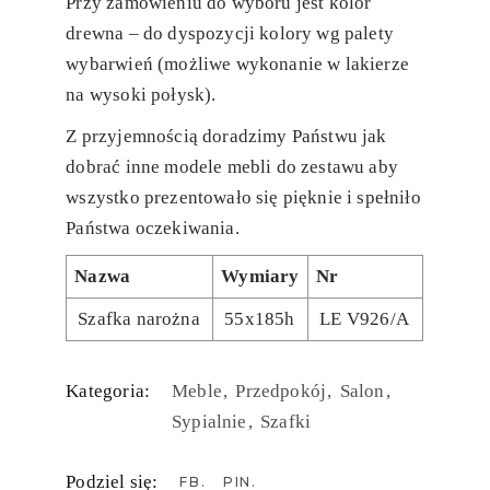
Przy zamówieniu do wyboru jest kolor
drewna – do dyspozycji kolory wg palety
wybarwień (możliwe wykonanie w lakierze
na wysoki połysk).
Z przyjemnością doradzimy Państwu jak
dobrać inne modele mebli do zestawu aby
wszystko prezentowało się pięknie i spełniło
Państwa oczekiwania.
Nazwa
Wymiary
Nr
Szafka narożna
55x185h
LE V926/A
Kategoria:
Meble
Przedpokój
Salon
Sypialnie
Szafki
Podziel się:
FB
PIN