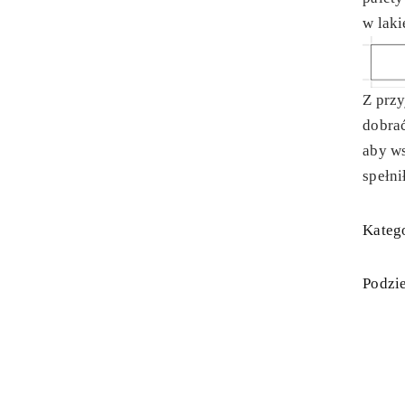
w laki
Z prz
dobra
aby ws
spełni
Katego
Podzie