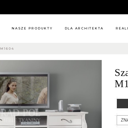
NASZE PRODUKTY
DLA ARCHITEKTA
REAL
 M1604
Meble
Reali
Pomieszczenia
Meble
Sz
i
Oświetlenie
cie?
Renowacje
M1
 nas
Kuchnie
Dodatki
Tkaniny
Katalog