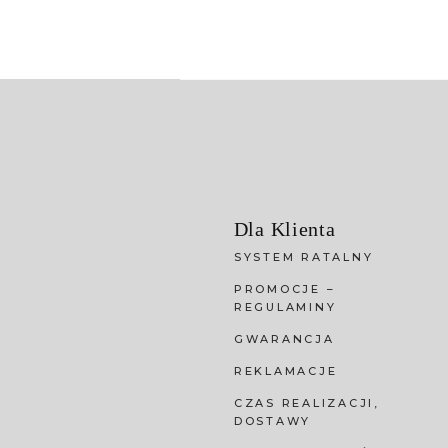
Dla Klienta
SYSTEM RATALNY
PROMOCJE –
REGULAMINY
GWARANCJA
REKLAMACJE
CZAS REALIZACJI,
DOSTAWY