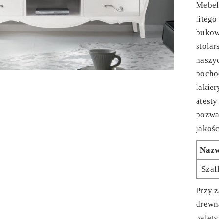
Mebel
liteg
bukow
stolar
naszy
pochod
lakier
atesty
pozwa
jakośc
Naz
Szaf
Przy z
drewn
palet