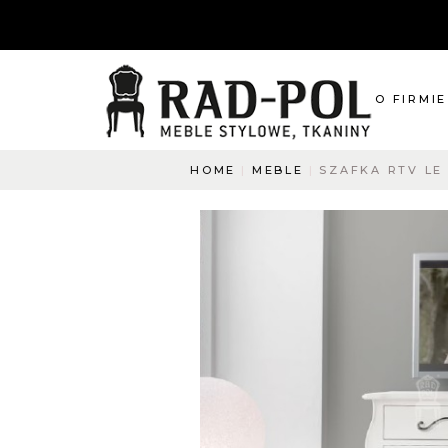
O FIRMIE
HOME
MEBLE
SZAFKA RTV LE
O nas
Blog
Aktualnośc
O co pyta
Napisz do