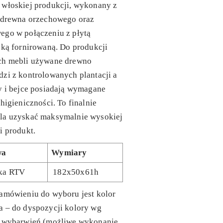
 włoskiej produkcji, wykonany z
o drewna orzechowego oraz
ego w połączeniu z płytą
ską fornirowaną. Do produkcji
ch mebli używane drewno
zi z kontrolowanych plantacji a
y i bejce posiadają wymagane
 higieniczności. To finalnie
la uzyskać maksymalnie wysokiej
i produkt.
wa
Wymiary
ka RTV
182x50x61h
amówieniu do wyboru jest kolor
a – do dyspozycji kolory wg
y wybarwień (możliwe wykonanie