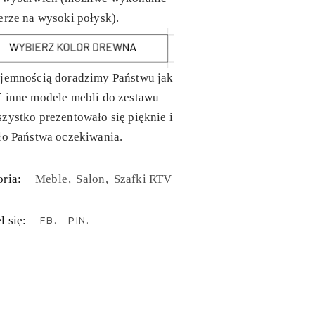
erze na wysoki połysk).
yjemnością doradzimy Państwu jak
ć inne modele mebli do zestawu
zystko prezentowało się pięknie i
ło Państwa oczekiwania.
ria:
Meble
Salon
Szafki RTV
l się:
FB
PIN