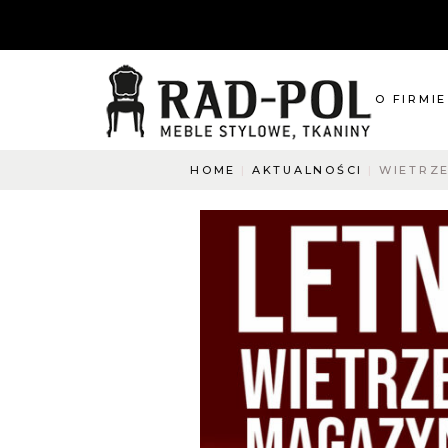
O FIRMIE
HOME
AKTUALNOŚCI
WIETRZ
O nas
Blog
Aktualnośc
O co pyta
Napisz do