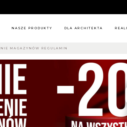
NASZE PRODUKTY
DLA ARCHITEKTA
REAL
ENIE MAGAZYNÓW REGULAMIN
Meble
Reali
Pomieszczenia
Meble
i
Oświetlenie
cie?
Renowacje
 nas
Kuchnie
Dodatki
Tkaniny
Katalog