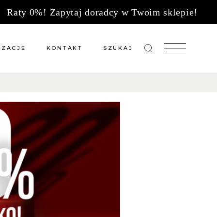
Raty 0%! Zapytaj doradcy w Twoim sklepie!
IZACJE
KONTAKT
SZUKAJ
zacje meble na wymiar
Salony sprzedaży
 wg tkanin
Tkaniny
Kuchnie
Biuro