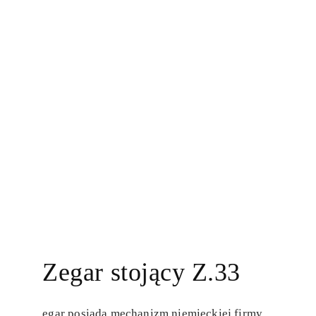
Zegar stojący Z.33
egar posiada mechanizm niemieckiej firmy