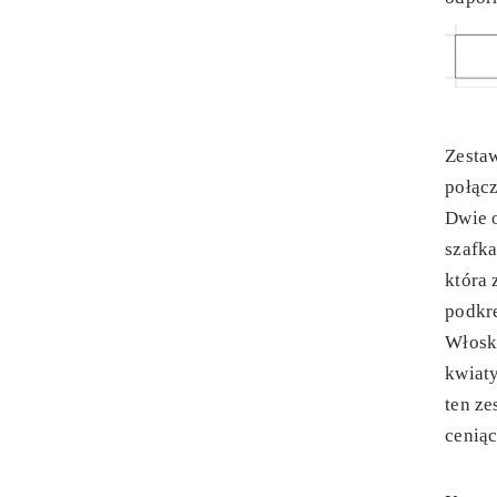
Zesta
połącz
Dwie 
szafka
która 
podkre
Włosk
kwiaty
ten z
ceniąc