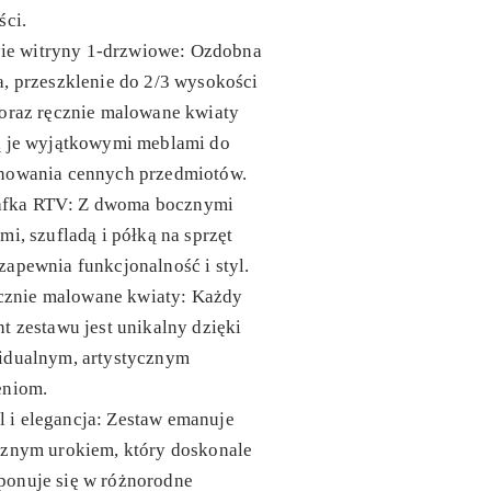
ści.
ie witryny 1-drzwiowe
: Ozdobna
, przeszklenie do 2/3 wysokości
 oraz ręcznie malowane kwiaty
ą je wyjątkowymi meblami do
nowania cennych przedmiotów.
afka RTV
: Z dwoma bocznymi
mi, szufladą i półką na sprzęt
apewnia funkcjonalność i styl.
cznie malowane kwiaty
: Każdy
t zestawu jest unikalny dzięki
idualnym, artystycznym
eniom.
l i elegancja
: Zestaw emanuje
cznym urokiem, który doskonale
onuje się w różnorodne