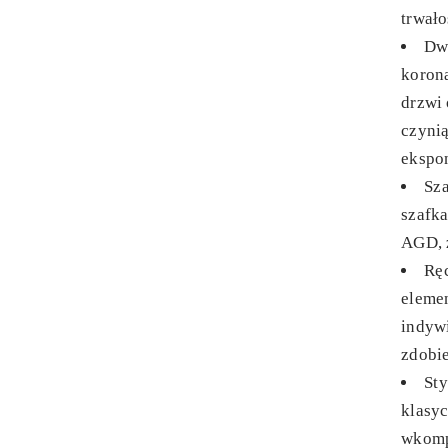
trwało
Dw
korona
drzwi
czyni
ekspo
Sz
szafka
AGD, z
Rę
elemen
indyw
zdobi
Sty
klasy
wkomp