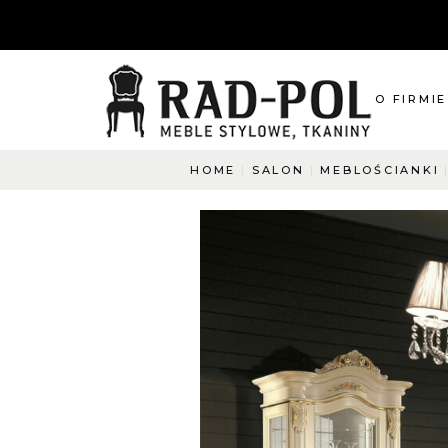
O FIRMIE
HOME
SALON
MEBLOŚCIANKI
O nas
Blog
Aktualnośc
O co pyta
Napisz do