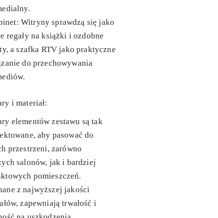
edialny.
binet
: Witryny sprawdzą się jako
e regały na książki i ozdobne
ty, a szafka RTV jako praktyczne
ązanie do przechowywania
mediów.
y i materiał:
ry elementów zestawu są tak
jektowane, aby pasować do
h przestrzeni, zarówno
ych salonów, jak i bardziej
ktowych pomieszczeń.
ane z najwyższej jakości
ałów, zapewniają trwałość i
ność na uszkodzenia.