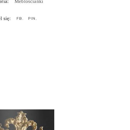
ria:
Meblościanki
l się:
FB
PIN