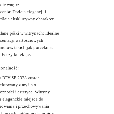
cje wnętrz.
ocenia
: Dodają elegancji i
eślają ekskluzywny charakter
lane półki w witrynach
: Idealne
zentacji wartościowych
iotów, takich jak porcelana,
ały czy kolekcje.
jonalność:
w RTV SE 2328 został
jektowany z myślą o
czności i estetyce. Witryny
ą eleganckie miejsce do
nowania i przechowywania
ch przedmiotów, podczas gdy