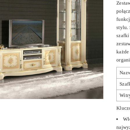
Zesta
połącz
funkcj
stylu.
szafki
zesta
każde 
organi
Naz
Szaf
Witr
Klucz
Wł
najwyż