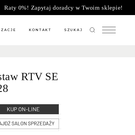
Raty 0%! Zapytaj doradcy w Twoim sklepie!
IZACJE
KONTAKT
SZUKAJ
zacje meble na wymiar
Salony sprzedaży
 wg tkanin
Tkaniny
staw RTV SE
Kuchnie
Biuro
28