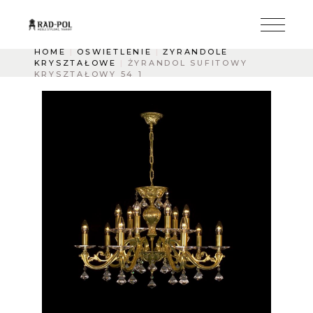
HOME
OŚWIETLENIE
ŻYRANDOLE
KRYSZTAŁOWE
ŻYRANDOL SUFITOWY
KRYSZTAŁOWY 54 1