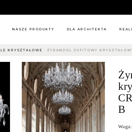
NASZE PRODUKTY
DLA ARCHITEKTA
REAL
LE KRYSZTAŁOWE
ŻYRANDOL SUFITOWY KRYSZTAŁOWY
Meble
Reali
Pomieszczenia
Meble
Ży
i
Oświetlenie
cie?
Renowacje
kr
 nas
Kuchnie
CR
Dodatki
Tkaniny
B
Katalog
Waga: