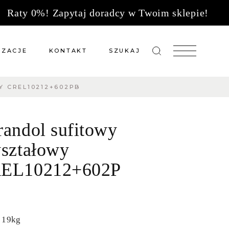
Raty 0%! Zapytaj doradcy w Twoim sklepie!
IZACJE
KONTAKT
SZUKAJ
 CREL10212+602PB
zacje meble na wymiar
Salony sprzedaży
 wg tkanin
Tkaniny
randol sufitowy
Kuchnie
Biuro
yształowy
EL10212+602P
 19kg