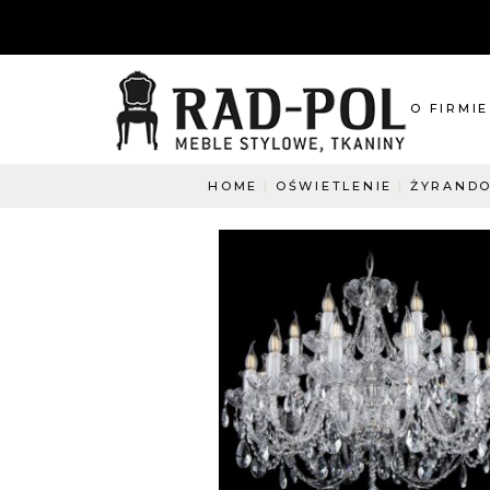
O FIRMIE
HOME
OŚWIETLENIE
ŻYRANDO
O nas
Blog
Aktualnośc
O co pyta
Napisz do