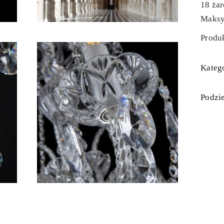
18 ża
Maksy
Produk
Katego
Podzie