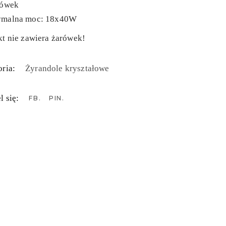
rówek
malna moc: 18x40W
t nie zawiera żarówek!
ria:
Żyrandole kryształowe
l się:
FB
PIN