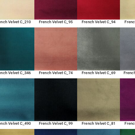
ench Velvet C_210
French Velvet C_95
French Velvet C_94
Frenc
ench Velvet C_346
French Velvet C_74
French Velvet C_69
French
ench Velvet C_490
French Velvet C_99
French Velvet C_81
Frenc