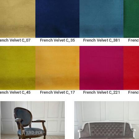
ench Velvet C_07
French Velvet C_35
French Velvet C_381
Frenc
ench Velvet C_45
French Velvet C_17
French Velvet C_221
Frenc