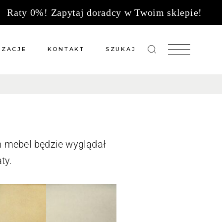
Raty 0%! Zapytaj doradcy w Twoim sklepie!
IZACJE
KONTAKT
SZUKAJ
zacje meble na wymiar
Salony sprzedaży
 wg tkanin
Tkaniny
Kuchnie
Biuro
ch mebel będzie wyglądał
ty.