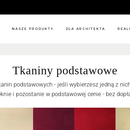
NASZE PRODUKTY
DLA ARCHITEKTA
REAL
Meble
Reali
Pomieszczenia
Meble
Tkaniny podstawowe
i
Oświetlenie
ie?
Renowacje
kanin podstawowych - jeśli wybierzesz jedną z ni
 nas
Kuchnie
ęknie i pozostanie w podstawowej cenie - bez dopła
Dodatki
Tkaniny
Katalog