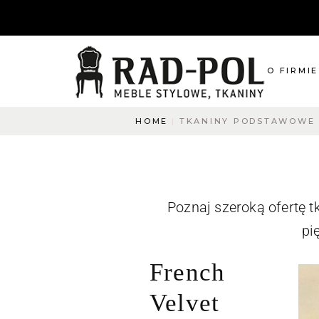
O FIRMIE
HOME
TKANINY PODSTAWOWE
O nas
Blog
Aktualnośc
O co pytac
Poznaj szeroką ofertę t
Napisz do
pi
French
Velvet