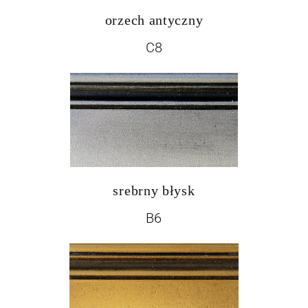
orzech antyczny
C8
srebrny błysk
B6