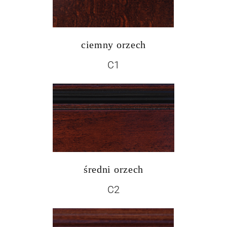
ciemny orzech
C1
średni orzech
C2