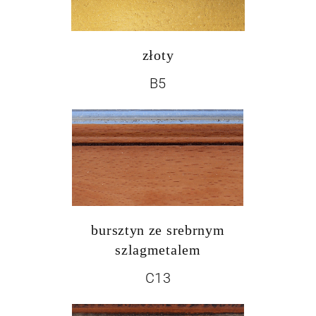
złoty
B5
bursztyn ze srebrnym
szlagmetalem
C13