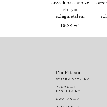
orzech bassano ze
orze
złotym
szlagmetalem
sz
D538-FO
Dla Klienta
SYSTEM RATALNY
PROMOCJE –
REGULAMINY
GWARANCJA
REKLAMACJE