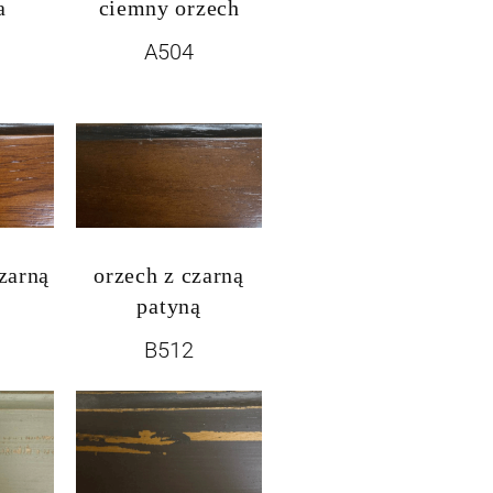
a
ciemny orzech
A504
czarną
orzech z czarną
patyną
B512