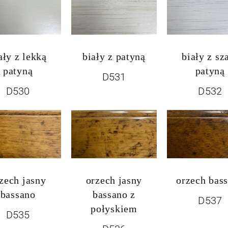
ały z lekką
biały z patyną
biały z sz
patyną
patyną
D531
D530
D532
zech jasny
orzech jasny
orzech bas
bassano
bassano z
D537
połyskiem
D535