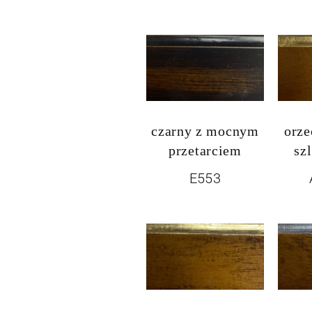
czarny z mocnym
orze
przetarciem
sz
E553