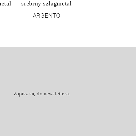
metal
srebrny szlagmetal
ARGENTO
Zapisz się do newslettera.