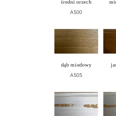
średni orzech
mi
A500
dąb miodowy
ja
A505