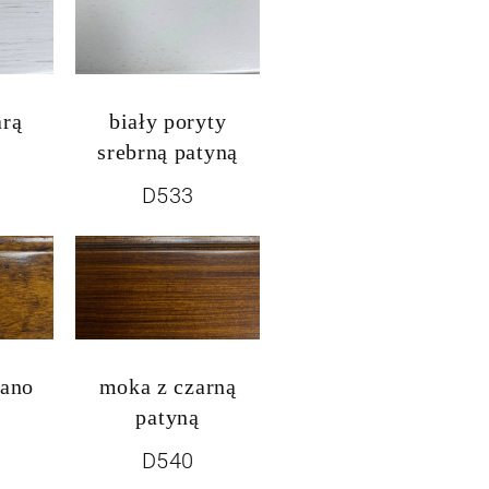
arą
biały poryty
srebrną patyną
D533
sano
moka z czarną
patyną
D540