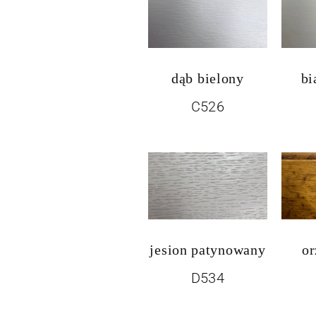
dąb bielony
bi
C526
jesion patynowany
or
D534