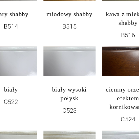
ary shabby
miodowy shabby
kawa z mle
shabby
B514
B515
B516
biały
biały wysoki
ciemny orze
połysk
efekte
C522
kornikowa
C523
C524