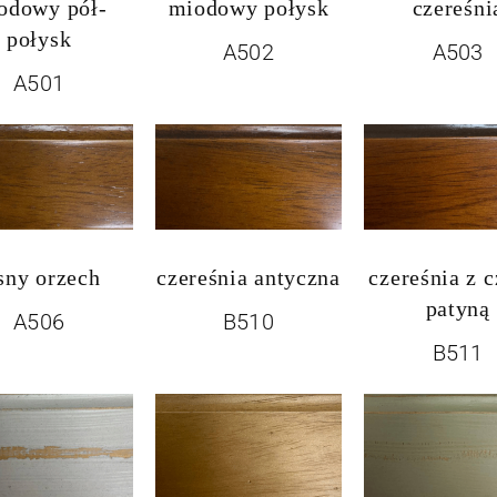
odowy pół-
miodowy połysk
czereśni
połysk
A502
A503
A501
sny orzech
czereśnia antyczna
czereśnia z 
patyną
A506
B510
B511