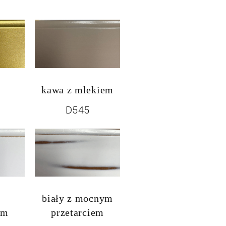
kawa z mlekiem
D545
biały z mocnym
em
przetarciem