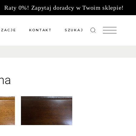
Raty 0%! Zapytaj doradcy w Twoim sklepie!
IZACJE
KONTAKT
SZUKAJ
zacje meble na wymiar
Salony sprzedaży
 wg tkanin
Tkaniny
Kuchnie
na
Biuro