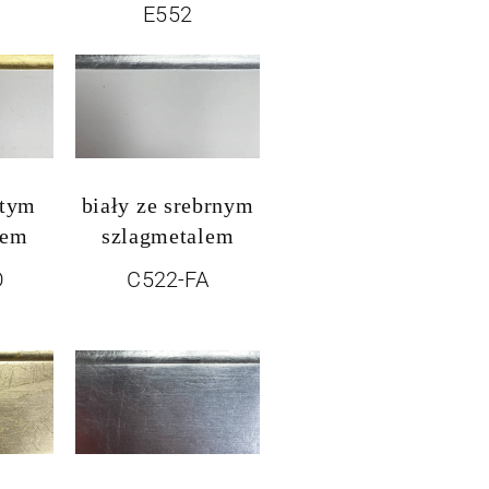
E552
otym
biały ze srebrnym
lem
szlagmetalem
O
C522-FA