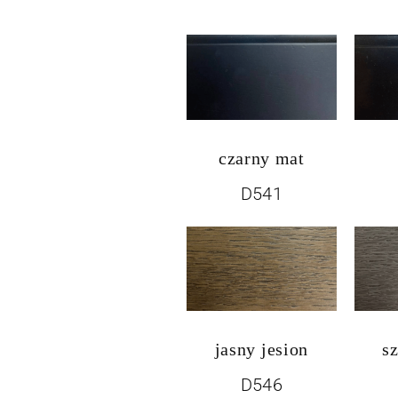
czarny mat
D541
jasny jesion
s
D546