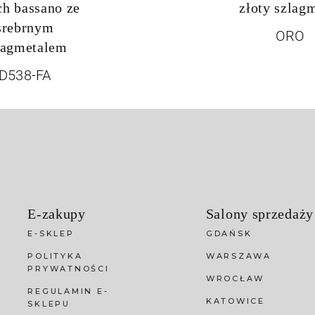
ch bassano ze
złoty szlag
srebrnym
ORO
lagmetalem
D538-FA
E-zakupy
Salony sprzedaży
E-SKLEP
GDAŃSK
POLITYKA
WARSZAWA
PRYWATNOŚCI
WROCŁAW
REGULAMIN E-
KATOWICE
SKLEPU