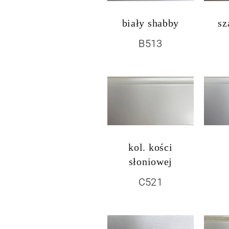
biały shabby
sz
B513
kol. kości
słoniowej
C521