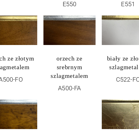
E550
E551
ch ze złotym
orzech ze
biały ze zł
lagmetalem
srebrnym
szlagmeta
szlagmetalem
A500-FO
C522-F
A500-FA