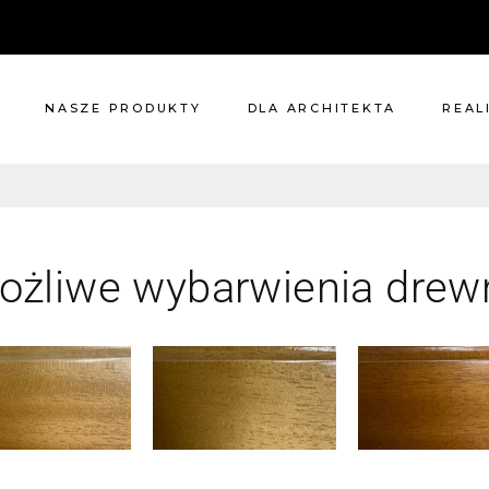
NASZE PRODUKTY
DLA ARCHITEKTA
REAL
Meble
Reali
Pomieszczenia
Meble
i
Oświetlenie
ożliwe wybarwienia drew
ie?
Renowacje
 nas
Kuchnie
Dodatki
Tkaniny
Katalog