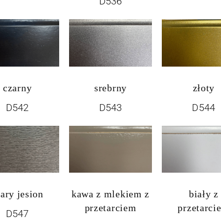
D536
czarny
srebrny
złoty
D542
D543
D544
zary jesion
kawa z mlekiem z
biały z
przetarciem
przetarci
D547