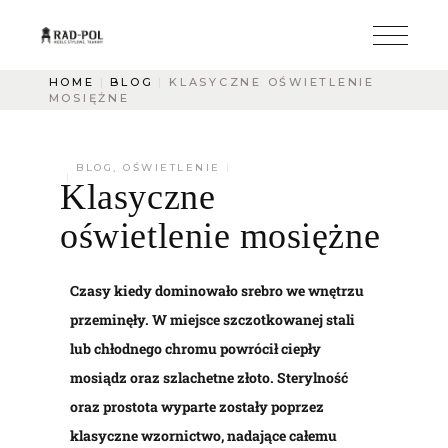
HOME
BLOG
KLASYCZNE OŚWIETLENIE
MOSIĘŻNE
BLOG
,
OŚWIETLENIE
Klasyczne
oświetlenie mosiężne
Czasy kiedy dominowało srebro we wnętrzu
przeminęły. W miejsce szczotkowanej stali
lub chłodnego chromu powrócił ciepły
mosiądz oraz szlachetne złoto. Sterylność
oraz prostota wyparte zostały poprzez
klasyczne wzornictwo, nadające całemu