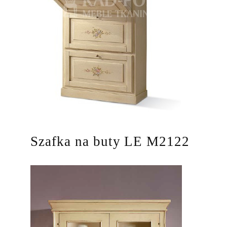
Szafka na buty LE M2122