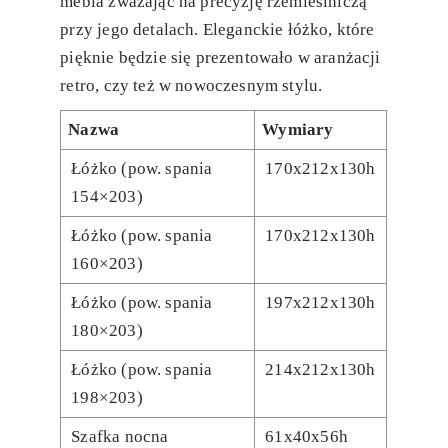
mebla zważając na precyzję rzemieślniczą
przy jego detalach. Eleganckie łóżko, które
pięknie będzie się prezentowało w aranżacji
retro, czy też w nowoczesnym stylu.
Nazwa
Wymiary
Łóżko (pow. spania
170x212x130h
154×203)
Łóżko (pow. spania
170x212x130h
160×203)
Łóżko (pow. spania
197x212x130h
180×203)
Łóżko (pow. spania
214x212x130h
198×203)
Szafka nocna
61x40x56h