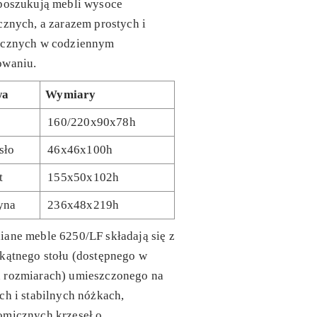
 poszukują mebli wysoce
cznych, a zarazem prostych i
ycznych w codziennym
owaniu.
wa
Wymiary
160/220x90x78h
sło
46x46x100h
t
155x50x102h
yna
236x48x219h
ane meble 6250/LF składają się z
kątnego stołu (dostępnego w
 rozmiarach) umieszczonego na
ch i stabilnych nóżkach,
omicznych krzeseł o