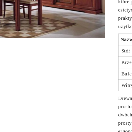
które
estety
prakt
użytk
Naz
Stół
Krze
Bufe
Witr
Drewni
prosto
dwóch
prosty
ergon