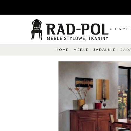
O FIRMIE
HOME
MEBLE
JADALNIE
JAD
O nas
Blog
Aktualnośc
O co pyta
Napisz do