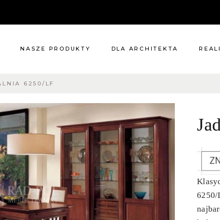
NASZE PRODUKTY
DLA ARCHITEKTA
REAL
ALNIA 6250/LF
Meble
Reali
Pomieszczenia
Meble
Ja
i
Oświetlenie
cie?
Renowacje
 nas
Kuchnie
Dodatki
Tkaniny
Klasyc
Katalog
6250/
najba