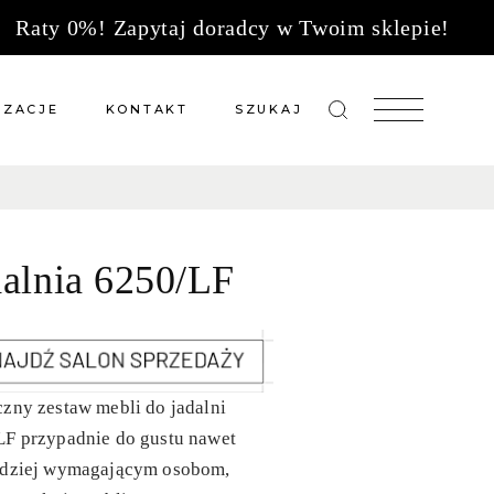
Raty 0%! Zapytaj doradcy w Twoim sklepie!
IZACJE
KONTAKT
SZUKAJ
zacje meble na wymiar
Salony sprzedaży
 wg tkanin
Tkaniny
dalnia 6250/LF
Kuchnie
Biuro
zny zestaw mebli do jadalni
LF przypadnie do gustu nawet
rdziej wymagającym osobom,