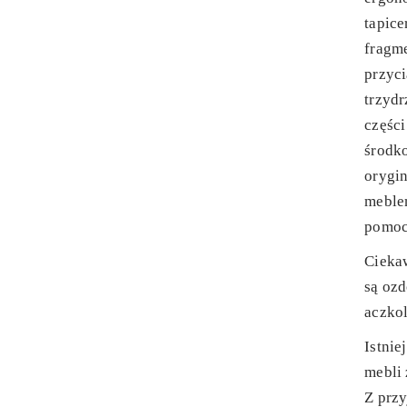
tapic
fragm
przyci
trzydr
części
środk
orygi
meblem
pomoc
Cieka
są ozd
aczkol
Istnie
mebli
Z prz