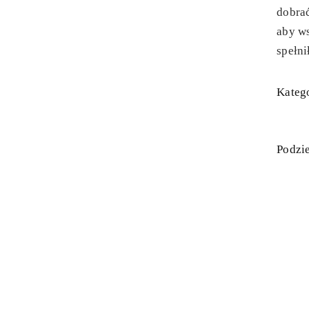
dobra
aby ws
spełni
Katego
Podzie