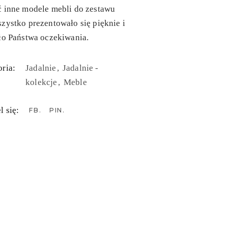
ć inne modele mebli do zestawu
zystko prezentowało się pięknie i
ło Państwa oczekiwania.
ria:
Jadalnie
Jadalnie -
kolekcje
Meble
l się:
FB
PIN