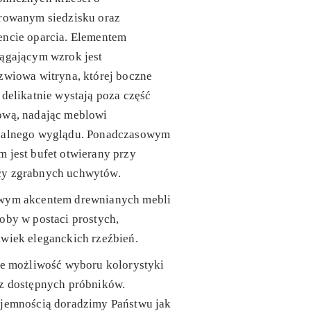
erowanym siedzisku oraz
encie oparcia. Elementem
ągającym wzrok jest
zwiowa witryna, której boczne
 delikatnie wystają poza część
ową, nadając meblowi
nalnego wyglądu. Ponadczasowym
 jest bufet otwierany przy
y zgrabnych uchwytów.
wym akcentem drewnianych mebli
oby w postaci prostych,
wiek eleganckich rzeźbień.
je możliwość wyboru kolorystyki
 z dostępnych próbników.
yjemnością doradzimy Państwu jak