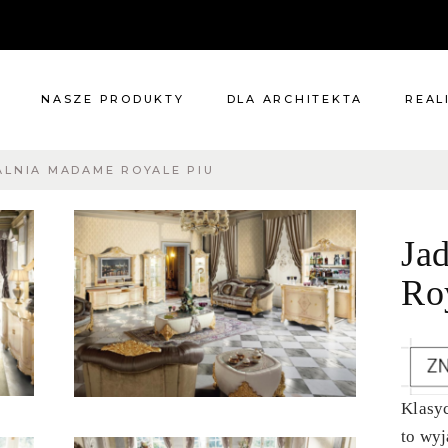
NASZE PRODUKTY
DLA ARCHITEKTA
REAL
ALNIA MADAME ROYALE PIU
Meble
Reali
Pomieszczenia
Meble
Ja
i
Oświetlenie
cie?
Renowacje
Ro
 nas
Kuchnie
Dodatki
Tkaniny
Katalog
Klasy
to wyj