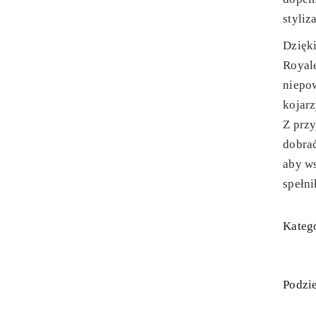
styliz
Dzięki
Royal
niepow
kojarz
Z prz
dobra
aby ws
spełni
Katego
Podzie