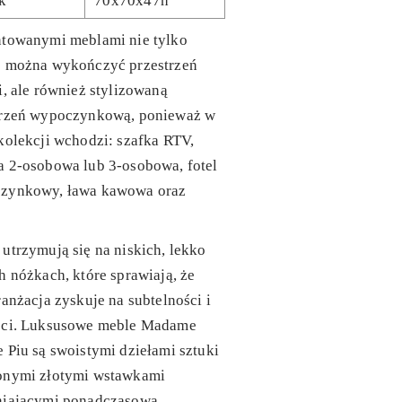
ik
70x70x47h
ntowanymi meblami nie tylko
e można wykończyć przestrzeń
i, ale również stylizowaną
trzeń wypoczynkową, ponieważ w
kolekcji wchodzi: szafka RTV,
a 2-osobowa lub 3-osobowa, fotel
zynkowy, ława kawowa oraz
utrzymują się na niskich, lekko
h nóżkach, które sprawiają, że
ranżacja zyskuje na subtelności i
ści. Luksusowe meble Madame
 Piu są swoistymi dziełami sztuki
onymi złotymi wstawkami
niającymi ponadczasową