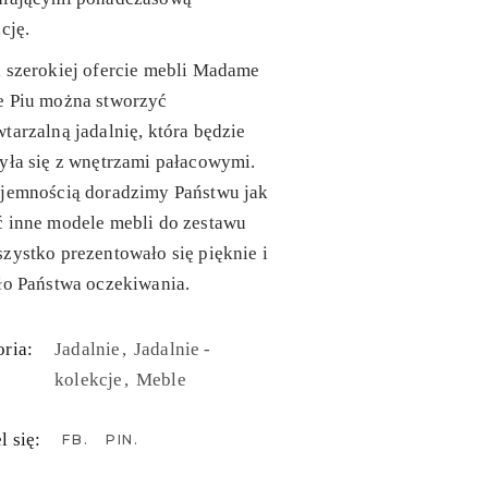
ację.
 szerokiej ofercie mebli Madame
e Piu można stworzyć
tarzalną jadalnię, która będzie
yła się z wnętrzami pałacowymi.
yjemnością doradzimy Państwu jak
ć inne modele mebli do zestawu
zystko prezentowało się pięknie i
ło Państwa oczekiwania.
ria:
Jadalnie
Jadalnie -
kolekcje
Meble
l się:
FB
PIN