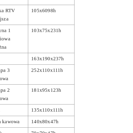
ka RTV
105x6098h
jsza
yna 1
103x75x231h
iowa
żna
163x190x237h
pa 3
252x110x111h
bowa
pa 2
181x95x123h
bowa
l
135x110x111h
a kawowa
140x80x47h