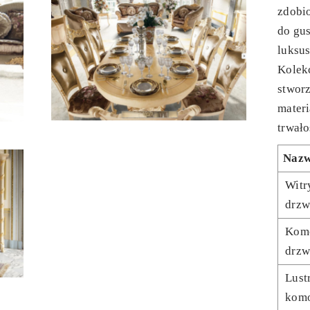
zdobio
do gu
luksu
Kolek
stworz
materi
trwało
Naz
Witr
drzw
Kom
drzw
Lust
kom