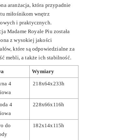
na aranżacja, która przypadnie
stu miłośnikom wnętrz
sowych i praktycznych.
cja Madame Royale Piu została
ona z wysokiej jakości
ałów, które są odpowiedzialne za
ść mebli, a także ich stabilność.
wa
Wymiary
yna 4
218x64x233h
iowa
oda 4
228x66x116h
iowa
ro do
182x14x115h
ody