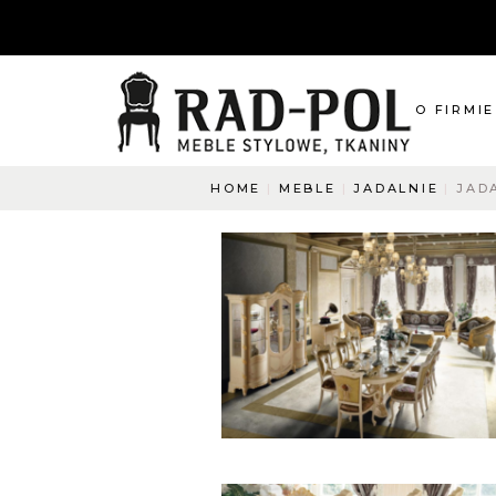
O FIRMIE
HOME
MEBLE
JADALNIE
JAD
O nas
Blog
Aktualnośc
O co pyta
Napisz do