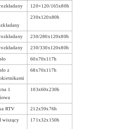
 rozkładany
120×120/165x80h
230x120x80h
ozkładany
 rozkładany
230/280x120x80h
 rozkładany
230/330x120x80h
sło
60x70x117h
sło z
68x70x117h
okietnikami
yna 1
103x60x230h
iowa
ka RTV
212x59x76h
l wiszący
171x32x150h