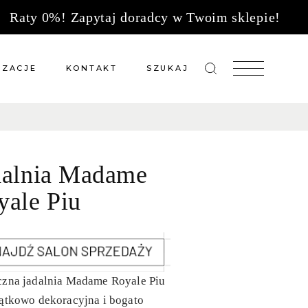
Raty 0%! Zapytaj doradcy w Twoim sklepie!
IZACJE
KONTAKT
SZUKAJ
zacje meble na wymiar
Salony sprzedaży
 wg tkanin
Tkaniny
dalnia Madame
Kuchnie
Biuro
yale Piu
czna jadalnia Madame Royale Piu
ątkowo dekoracyjna i bogato