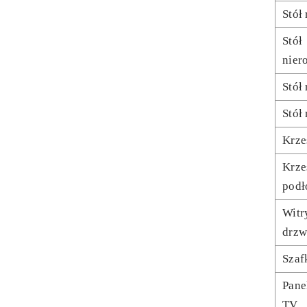
Stół
Stół
nier
Stół
Stół
Krze
Krze
podł
Witr
drzw
Szaf
Pane
TV