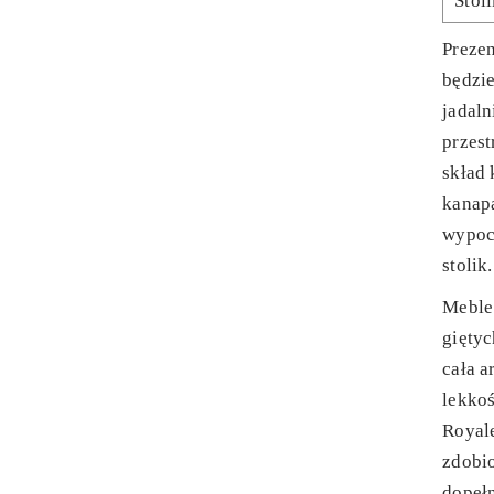
Stol
Preze
będzi
jadaln
przes
skład 
kanap
wypoc
stolik.
Meble 
giętyc
cała a
lekko
Royale
zdobi
dopeł