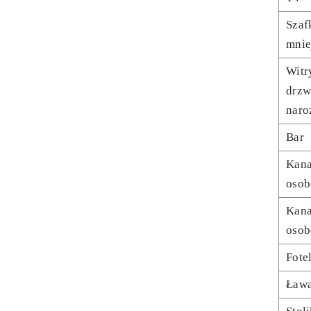
Szaf
mnie
Witr
drzw
naro
Bar
Kana
oso
Kana
oso
Fote
Ław