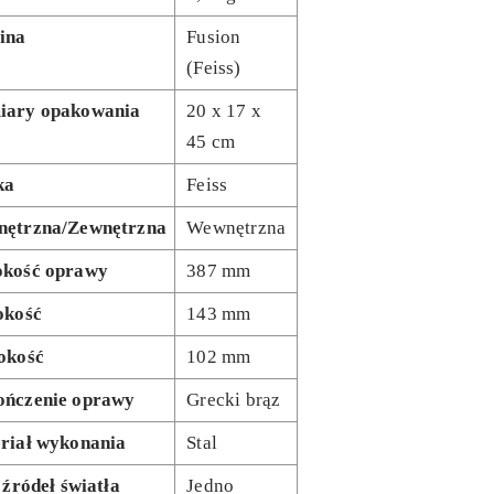
ina
Fusion
(Feiss)
ary opakowania
20 x 17 x
45 cm
ka
Feiss
ętrzna/Zewnętrzna
Wewnętrzna
kość oprawy
387 mm
okość
143 mm
okość
102 mm
ńczenie oprawy
Grecki brąz
riał wykonania
Stal
 źródeł światła
Jedno