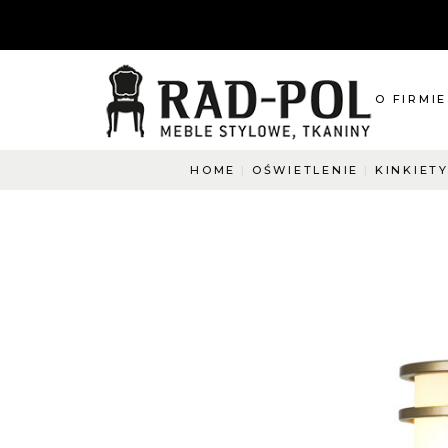
O FIRMIE
HOME
OŚWIETLENIE
KINKIET
O nas
Blog
Aktualnośc
O co pyta
Napisz do