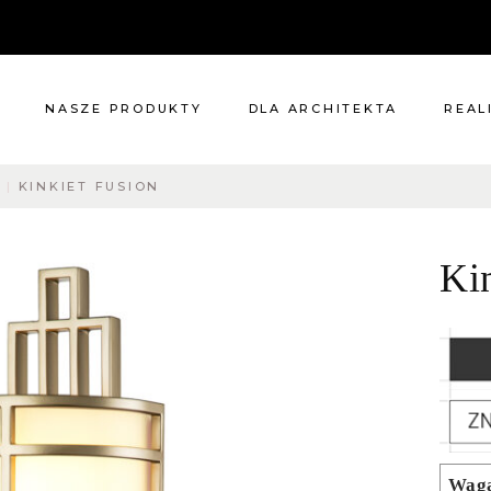
NASZE PRODUKTY
DLA ARCHITEKTA
REAL
Y
KINKIET FUSION
Meble
Reali
Pomieszczenia
Meble
Ki
i
Oświetlenie
cie?
Renowacje
 nas
Kuchnie
Dodatki
Tkaniny
Katalog
Wag