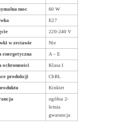
ymalna moc
60 W
awka
E27
ęcie
220-240 V
wki w zestawie
Nie
a energetyczna
A – E
a ochronności
Klasa I
sce produkcji
ChRL
produktu
Kinkiet
ancja
ogólna 2-
letnia
gwarancja