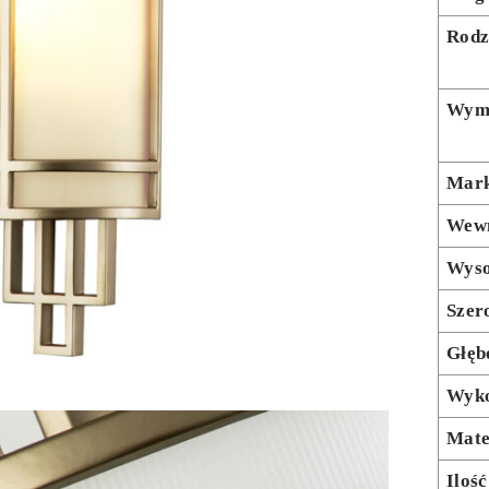
Rodz
Wymi
Mar
Wewn
Wyso
Szer
Głęb
Wyko
Mate
Ilość