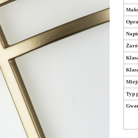
Maks
Opr
Napi
Żaró
Klas
Klas
Miej
Typ 
Gwar