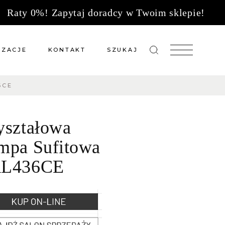
Raty 0%! Zapytaj doradcy w Twoim sklepie!
IZACJE
KONTAKT
SZUKAJ
6CE
zacje meble na wymiar
Salony sprzedaży
 wg tkanin
Tkaniny
yształowa
Kuchnie
Biuro
mpa Sufitowa
L436CE