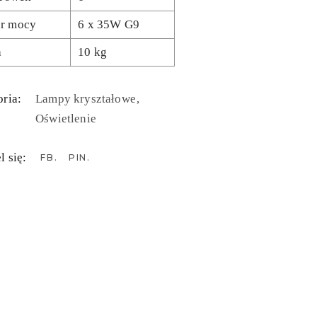
r mocy
6 x 35W G9
a
10 kg
ria:
Lampy kryształowe
Oświetlenie
l się:
FB
PIN