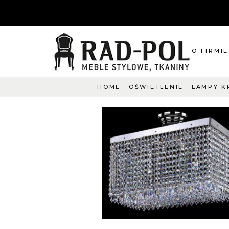
O FIRMIE
HOME
OŚWIETLENIE
LAMPY K
O nas
Blog
Aktualnośc
O co pyta
Napisz do