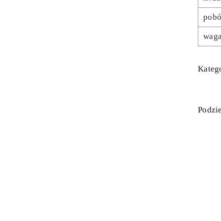
pobó
wag
Katego
Podzie