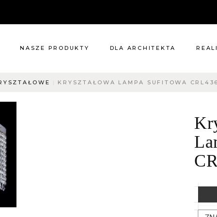
NASZE PRODUKTY
DLA ARCHITEKTA
REAL
RYSZTAŁOWE
KRYSZTAŁOWA LAMPA SUFITOWA CRL43
Meble
Reali
Pomieszczenia
Meble
Kr
i
Oświetlenie
cie?
Renowacje
La
 nas
Kuchnie
CR
Dodatki
Tkaniny
Katalog