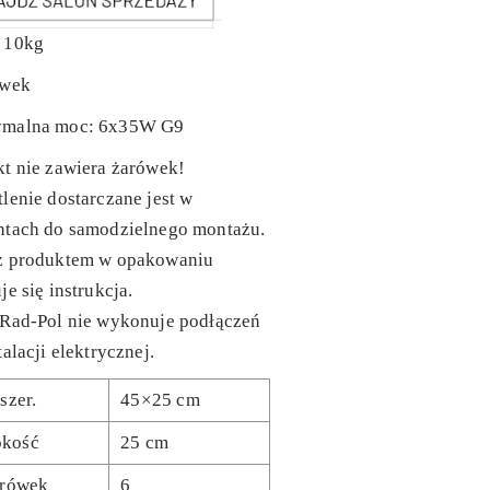
 10kg
ówek
malna moc: 6x35W G9
t nie zawiera żarówek!
lenie dostarczane jest w
ntach do samodzielnego montażu.
z produktem w opakowaniu
je się instrukcja.
 Rad-Pol nie wykonuje podłączeń
talacji elektrycznej.
 szer.
45×25 cm
okość
25 cm
żarówek
6