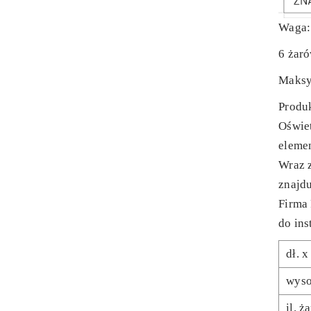
Waga:
6 żar
Maksy
Produk
Oświet
eleme
Wraz 
znajdu
Firma
do ins
dł. x
wys
il. 