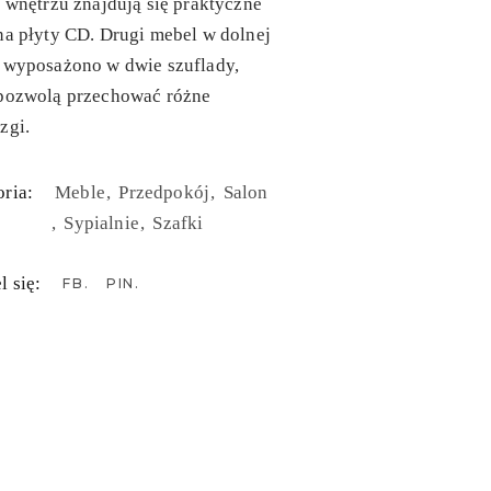
j wnętrzu znajdują się praktyczne
na płyty CD. Drugi mebel w dolnej
i wyposażono w dwie szuflady,
 pozwolą przechować różne
zgi.
ria:
Meble
Przedpokój
Salon
Sypialnie
Szafki
l się:
FB
PIN