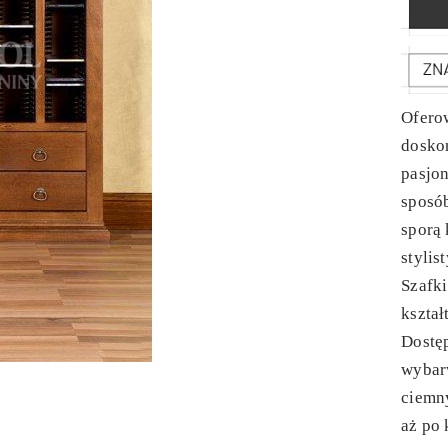
Oferow
doskon
pasjo
sposó
sporą 
stylis
Szafki
kształ
Dostęp
wybarw
ciemny
aż po 