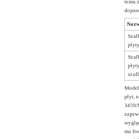
temu 
dopaso
Naz
Szaf
płyt
Szaf
płyt
szuf
Model
płyt, 
3459/
zapewn
wygląd
ma fro