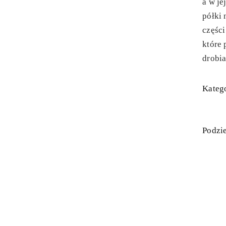
a w je
półki 
częśc
które
drobia
Katego
Podzie