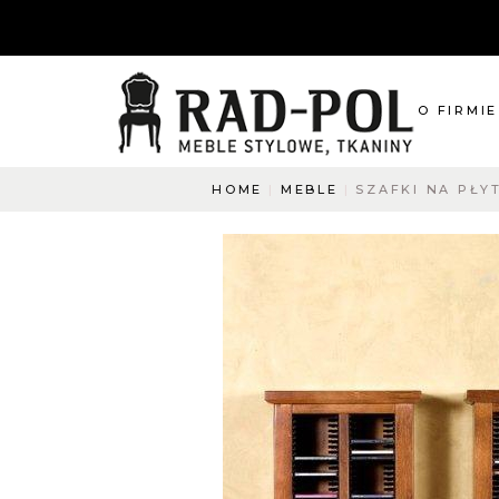
O FIRMIE
HOME
MEBLE
SZAFKI NA PŁY
O nas
Blog
Aktualnośc
O co pyta
Napisz do