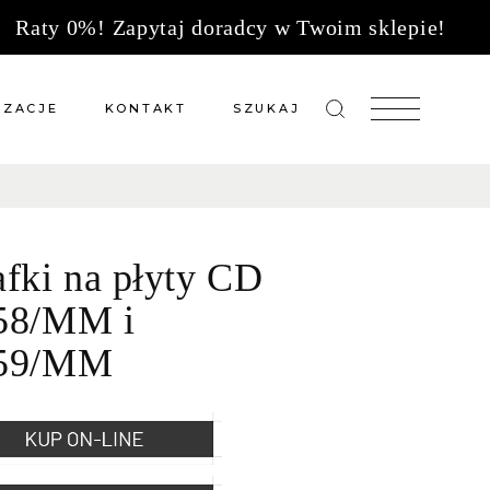
Raty 0%! Zapytaj doradcy w Twoim sklepie!
IZACJE
KONTAKT
SZUKAJ
zacje meble na wymiar
Salony sprzedaży
 wg tkanin
Tkaniny
afki na płyty CD
Kuchnie
Biuro
58/MM i
59/MM