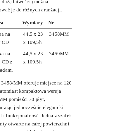
z dużą łatwością można
wać je do różnych aranżacji.
wa
Wymiary
Nr
ka na
44,5 x 23
3458MM
y CD
x 109,5h
ka na
44,5 x 23
3459MM
y CD z
x 109,5h
ladami
 3458/MM oferuje miejsce na 120
natomiast kompaktowa wersja
MM pomieści 70 płyt,
iając jednocześnie elegancki
 i funkcjonalność. Jedna z szafek
nty otwarte na całej powierzchni,