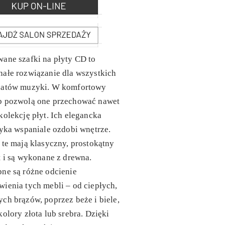
ane szafki na płyty CD to
ałe rozwiązanie dla wszystkich
natów muzyki. W komfortowy
b pozwolą one przechować nawet
kolekcję płyt. Ich elegancka
tyka wspaniale ozdobi wnętrze.
 te mają klasyczny, prostokątny
t i są wykonane z drewna.
ne są różne odcienie
ienia tych mebli – od ciepłych,
ch brązów, poprzez beże i biele,
kolory złota lub srebra. Dzięki