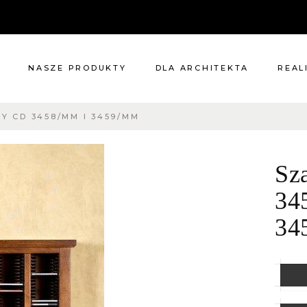
NASZE PRODUKTY
DLA ARCHITEKTA
REAL
TY CD 3458/MM I 3459/MM
Meble
Reali
Pomieszczenia
Meble
Sz
i
Oświetlenie
cie?
Renowacje
34
 nas
Kuchnie
34
Dodatki
Tkaniny
Katalog