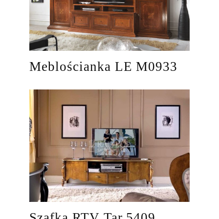
Meblościanka LE M0933
Szafka RTV Tar 5409