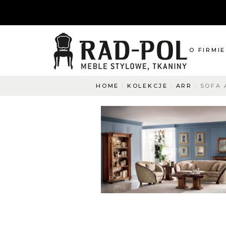
O FIRMIE
HOME
KOLEKCJE
ARR
SOFA 
O nas
Blog
Aktualnośc
O co pyta
Napisz do