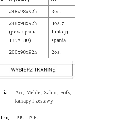
248x98x92h
3os.
248x98x92h
3os. z
(pow. spania
funkcją
135×180)
spania
200x98x92h
2os.
ria:
Arr
Meble
Salon
Sofy,
kanapy i zestawy
l się:
FB
PIN