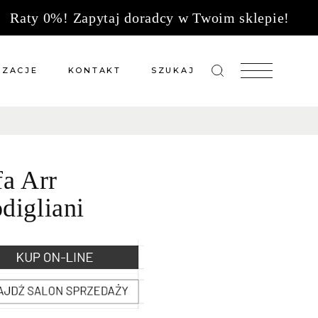
Raty 0%! Zapytaj doradcy w Twoim sklepie!
IZACJE
KONTAKT
SZUKAJ
zacje meble na wymiar
Salony sprzedaży
 wg tkanin
Tkaniny
fa Arr
Kuchnie
Biuro
digliani