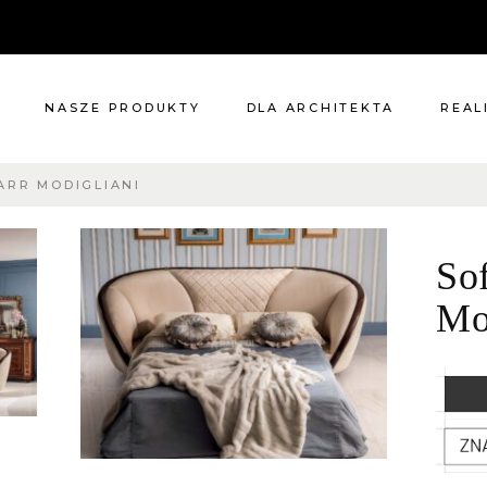
NASZE PRODUKTY
DLA ARCHITEKTA
REAL
ARR MODIGLIANI
Meble
Reali
Pomieszczenia
Meble
So
i
Oświetlenie
cie?
Renowacje
Mo
 nas
Kuchnie
Dodatki
Tkaniny
Katalog