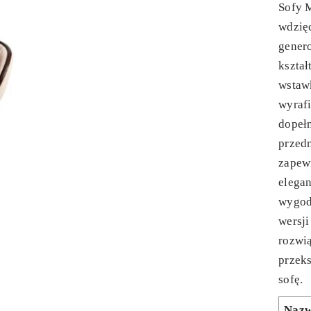
Sofy M
wdzię
gener
kszta
wstaw
wyrafi
dopełn
przed
zapewn
elegan
wygod
wersji
rozwi
przek
sofę.
Naz