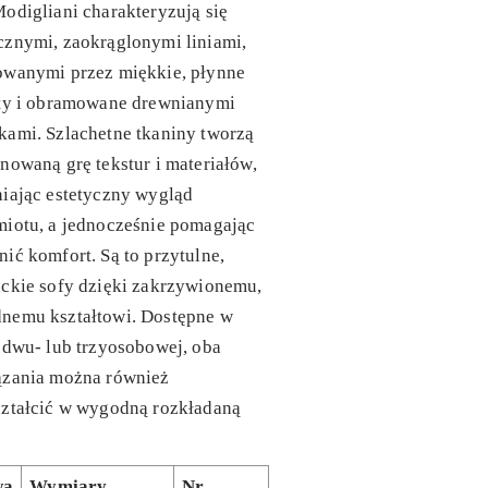
odigliani charakteryzują się
cznymi, zaokrąglonymi liniami,
owanymi przez miękkie, płynne
łty i obramowane drewnianymi
kami. Szlachetne tkaniny tworzą
nowaną grę tekstur i materiałów,
iając estetyczny wygląd
miotu, a jednocześnie pomagając
ić komfort. Są to przytulne,
ckie sofy dzięki zakrzywionemu,
nemu kształtowi. Dostępne w
 dwu- lub trzyosobowej, oba
ązania można również
ształcić w wygodną rozkładaną
wa
Wymiary
Nr