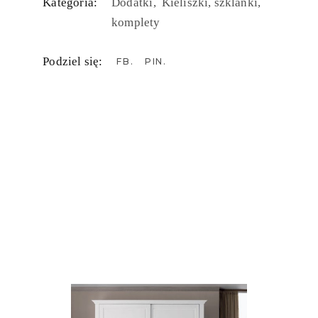
Kategoria:
Dodatki
Kieliszki, szklanki,
komplety
Podziel się:
FB
PIN