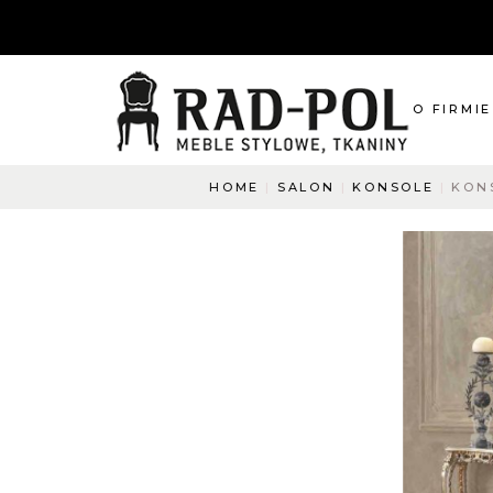
O FIRMIE
HOME
SALON
KONSOLE
KON
O nas
Blog
Aktualnośc
O co pyta
Napisz do