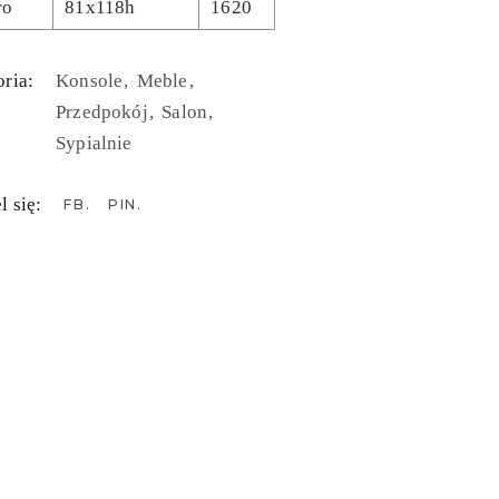
ro
81x118h
1620
ria:
Konsole
Meble
Przedpokój
Salon
Sypialnie
l się:
FB
PIN