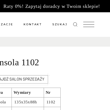
Raty 0%! Zapytaj doradcy w Twoim sklepie!
IZACJE
KONTAKT
SZUKAJ
zacje meble na wymiar
Salony sprzedaży
 wg tkanin
Tkaniny
nsola 1102
Kuchnie
Biuro
wa
Wymiary
Nr
ola
135x35x88h
1102