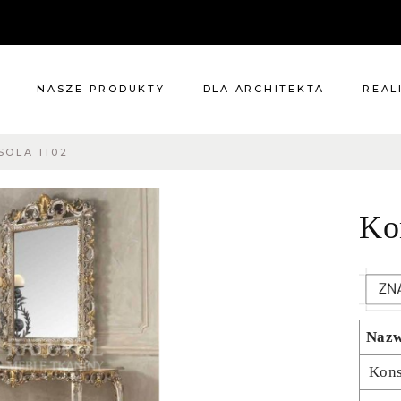
NASZE PRODUKTY
DLA ARCHITEKTA
REAL
SOLA 1102
Meble
Reali
Pomieszczenia
Meble
Ko
i
Oświetlenie
cie?
Renowacje
 nas
Kuchnie
Dodatki
Tkaniny
Naz
Katalog
Kons