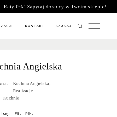
Raty 0%! Zapytaj doradcy w Twoim sklepie!
IZACJE
KONTAKT
SZUKAJ
zacje meble na wymiar
Salony sprzedaży
 wg tkanin
Tkaniny
chnia Angielska
Kuchnie
Biuro
ria:
Kuchnia Angielska
Realizacje
Kuchnie
l się:
FB
PIN