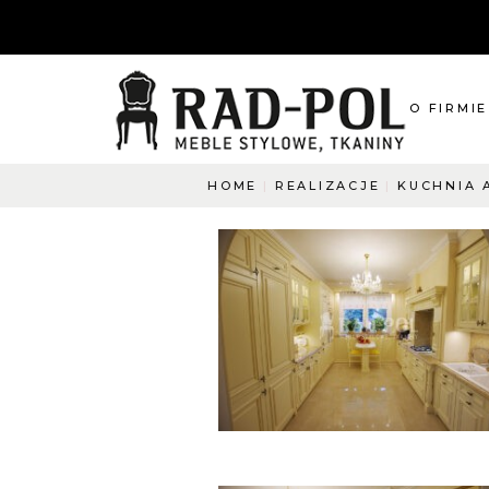
O FIRMIE
HOME
REALIZACJE
KUCHNIA 
O nas
Blog
Aktualnośc
O co pyta
Napisz do