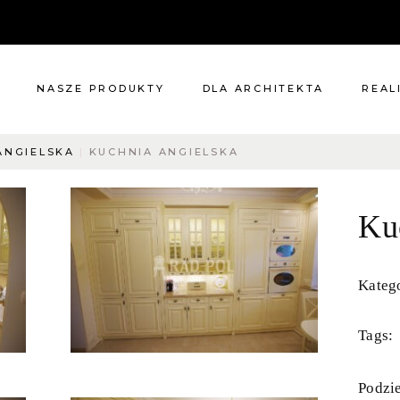
NASZE PRODUKTY
DLA ARCHITEKTA
REAL
ANGIELSKA
KUCHNIA ANGIELSKA
Meble
Reali
Pomieszczenia
Meble
Ku
i
Oświetlenie
cie?
Renowacje
 nas
Kuchnie
Katego
Dodatki
Tkaniny
Tags:
Katalog
Podzie