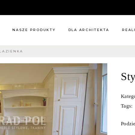
NASZE PRODUKTY
DLA ARCHITEKTA
REAL
ŁAZIENKA
Meble
Reali
Pomieszczenia
Meble
St
i
Oświetlenie
cie?
Renowacje
 nas
Kuchnie
Katego
Dodatki
Tags:
Tkaniny
Katalog
Podzie