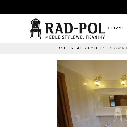
O FIRMIE
HOME
REALIZACJE
STYLOWA 
O nas
Blog
Aktualnośc
O co pyta
Napisz do