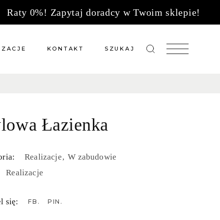
Raty 0%! Zapytaj doradcy w Twoim sklepie!
IZACJE
KONTAKT
SZUKAJ
zacje meble na wymiar
Salony sprzedaży
 wg tkanin
Tkaniny
ylowa Łazienka
Kuchnie
Biuro
ria:
Realizacje
W zabudowie
Realizacje
l się:
FB
PIN