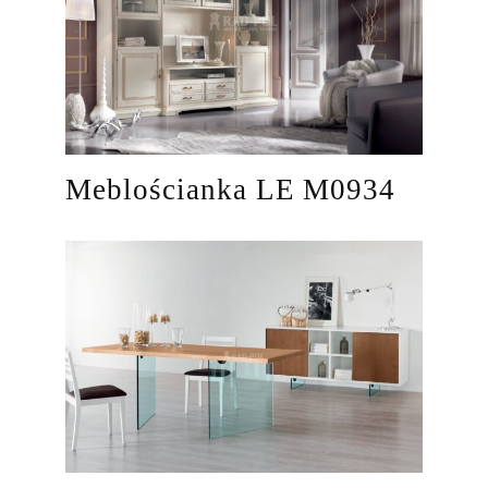
Meblościanka LE M0934