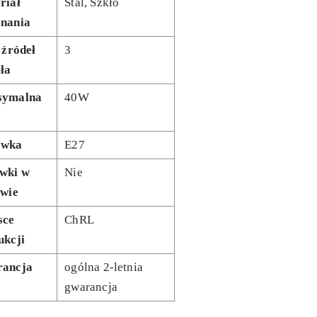
riał
Stal, Szkło
nania
 źródeł
3
tła
symalna
40W
awka
E27
wki w
Nie
awie
sce
ChRL
ukcji
ancja
ogólna 2-letnia
gwarancja