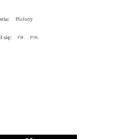
ria:
Plafony
l się:
FB
PIN