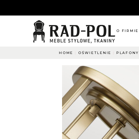
O FIRMIE
HOME
OŚWIETLENIE
PLAFONY
O nas
Blog
Aktualnośc
O co pyta
Napisz do