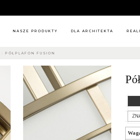
NASZE PRODUKTY
DLA ARCHITEKTA
REAL
PÓŁPLAFON FUSION
Meble
Reali
Pomieszczenia
Meble
Pó
i
Oświetlenie
cie?
Renowacje
 nas
Kuchnie
Dodatki
Tkaniny
Katalog
Wag