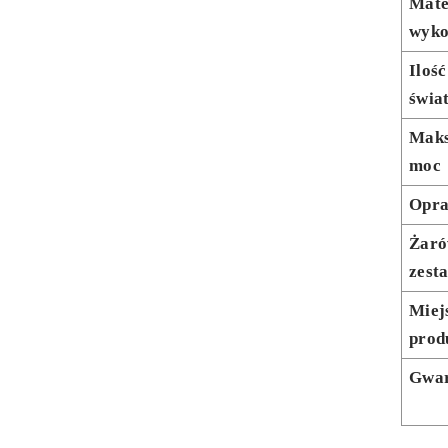
Mate
wyko
Ilość
świa
Mak
moc
Opr
Żaró
zest
Miej
prod
Gwar