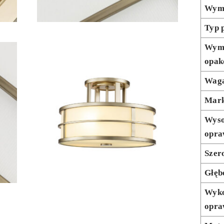
Wym
Typ 
Wym
opak
Waga
Mar
Wyso
opra
Szer
Głęb
Wyko
opra