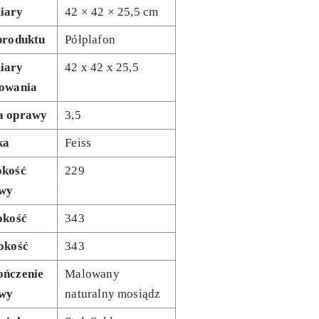
iary
42 × 42 × 25,5 cm
produktu
Półplafon
iary
42 x 42 x 25,5
owania
 oprawy
3,5
ka
Feiss
kość
229
wy
okość
343
okość
343
ńczenie
Malowany
wy
naturalny mosiądz