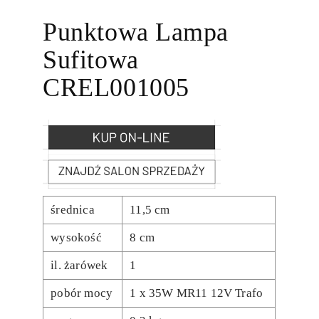
Punktowa Lampa
Sufitowa
CREL001005
średnica
11,5 cm
wysokość
8 cm
il. żarówek
1
pobór mocy
1 x 35W MR11 12V Trafo