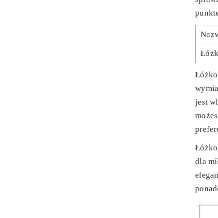
punkte
Naz
Łóż
Łóżko 
wymia
jest w
możes
prefer
Łóżko
dla m
elegan
ponad