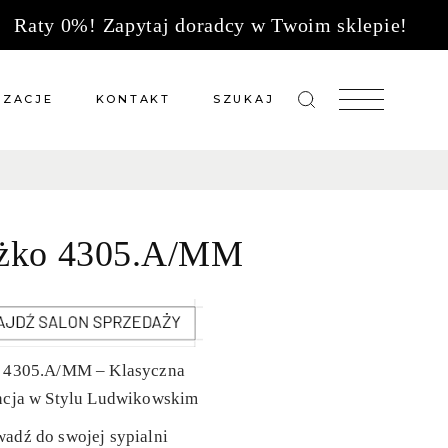
Raty 0%! Zapytaj doradcy w Twoim sklepie!
IZACJE
KONTAKT
SZUKAJ
zacje meble na wymiar
Salony sprzedaży
 wg tkanin
Tkaniny
żko 4305.A/MM
Kuchnie
Biuro
 4305.A/MM – Klasyczna
ncja w Stylu Ludwikowskim
adź do swojej sypialni