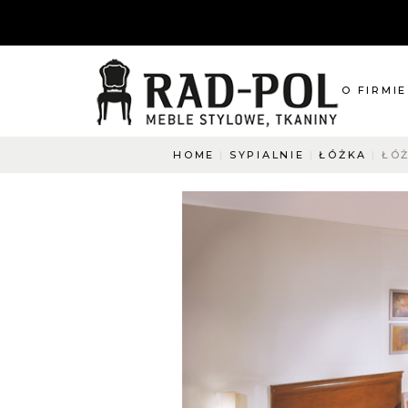
O FIRMIE
HOME
SYPIALNIE
ŁÓŻKA
ŁÓŻ
O nas
Blog
Aktualnośc
O co pyta
Napisz do