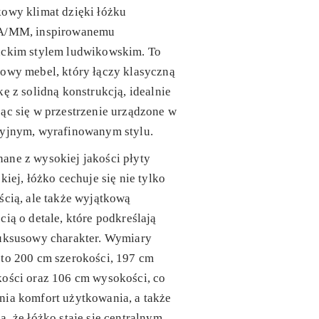
owy klimat dzięki łóżku
A/MM, inspirowanemu
nckim stylem ludwikowskim. To
owy mebel, który łączy klasyczną
kę z solidną konstrukcją, idealnie
ąc się w przestrzenie urządzone w
cyjnym, wyrafinowanym stylu.
ane z wysokiej jakości płyty
skiej, łóżko cechuje się nie tylko
ścią, ale także wyjątkową
cią o detale, które podkreślają
luksusowy charakter. Wymiary
to 200 cm szerokości, 197 cm
ości oraz 106 cm wysokości, co
ia komfort użytkowania, a także
a, że łóżko staje się centralnym