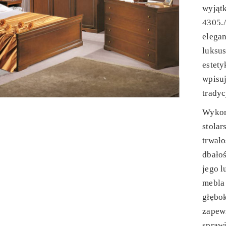
wyjątk
4305.
elega
luksus
estety
wpisuj
trady
Wykon
stolar
trwało
dbałoś
jego 
mebla 
głębok
zapewn
sprawi