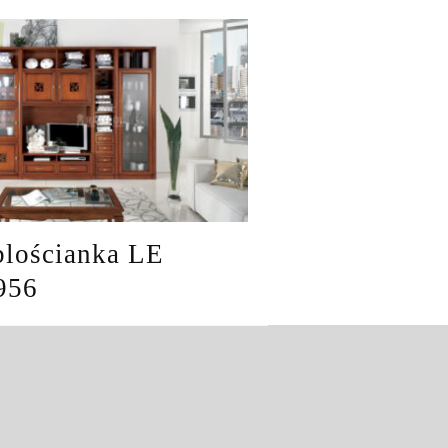
lościanka LE
956