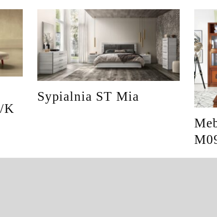
Sypialnia ST Mia
9/K
Meb
M0