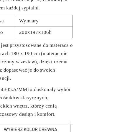
m każdej sypialni.
wa
Wymiary
ko
200x197x106h
jest przystosowane do materaca o
rach 180 x 190 cm (materac nie
liczony w zestaw), dzięki czemu
z dopasować je do swoich
encji.
 4305.A/MM
to doskonały wybór
iłośników klasycznych,
ckich wnętrz, którzy cenią
czasowy design i komfort.