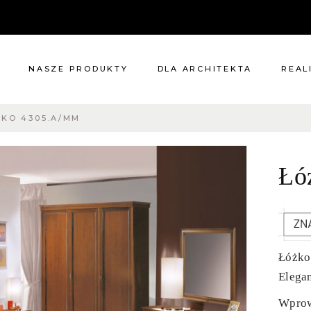
NASZE PRODUKTY
DLA ARCHITEKTA
REAL
KO 4305.A/MM
Meble
Reali
Pomieszczenia
Meble
Łó
i
Oświetlenie
cie?
Renowacje
 nas
Kuchnie
Dodatki
Tkaniny
Łóżko
Katalog
Elega
Wprow