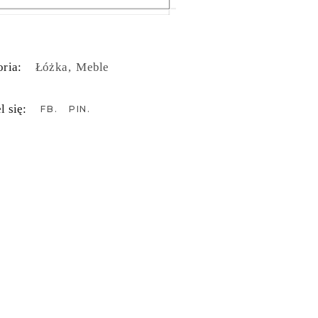
ria:
Łóżka
Meble
l się:
FB
PIN