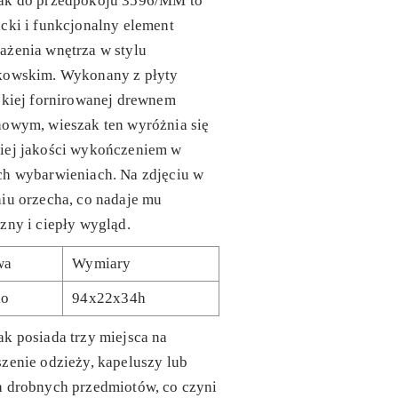
ak do przedpokoju 3596/MM to
cki i funkcjonalny element
ażenia wnętrza w stylu
kowskim. Wykonany z płyty
skiej fornirowanej drewnem
howym, wieszak ten wyróżnia się
iej jakości wykończeniem w
ch wybarwieniach. Na zdjęciu w
iu orzecha, co nadaje mu
zny i ciepły wygląd.
wa
Wymiary
ko
94x22x34h
k posiada trzy miejsca na
zenie odzieży, kapeluszy lub
h drobnych przedmiotów, co czyni