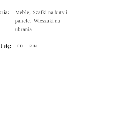
ria:
Meble
Szafki na buty i
panele
Wieszaki na
ubrania
l się:
FB
PIN