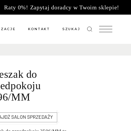
Raty 0%! Zapytaj doradcy w Twoim sklepie!
IZACJE
KONTAKT
SZUKAJ
zacje meble na wymiar
Salony sprzedaży
 wg tkanin
Tkaniny
eszak do
Kuchnie
Biuro
zedpokoju
96/MM