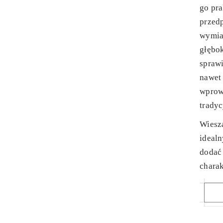
go pr
przed
wymia
głębok
sprawi
nawet 
wprowa
tradyc
Wiesz
idealn
dodać
charak