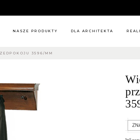
NASZE PRODUKTY
DLA ARCHITEKTA
REAL
RZEDPOKOJU 3596/MM
Meble
Reali
Pomieszczenia
Meble
Wi
i
Oświetlenie
cie?
Renowacje
pr
 nas
Kuchnie
35
Dodatki
Tkaniny
Katalog