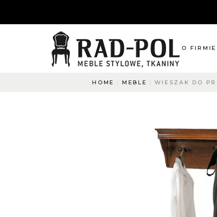
O FIRMIE
HOME
MEBLE
WIESZAK DO P
O nas
Blog
Aktualnośc
O co pyta
Napisz do