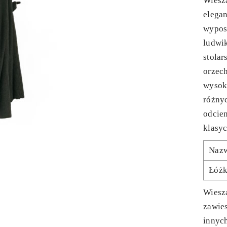
Wiesz
elegan
wypos
ludwi
stolar
orzec
wysok
różny
odcien
klasyc
Naz
Łóż
Wiesza
zawies
innyc