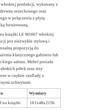
 włoskiej produkcji, wykonany z
o drewna orzechowego oraz
ego w połączeniu z płytą
ską fornirowaną.
 na książki LE M1667 włoskiej
cji jest niezwykle stylową i
jonalną propozycją do
ażenia klasycznego gabinetu lub
ckiego salonu. Mebel posiada
łębokich półek oraz trzy
one w rzędzie szuflady z
atnymi uchwytami.
wa
Wymiary
ł na książki
161x48x215h