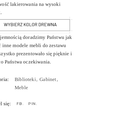
wość lakierowania na wysoki
.
yjemnością doradzimy Państwu jak
ć inne modele mebli do zestawu
zystko prezentowało się pięknie i
ło Państwa oczekiwania.
ria:
Biblioteki
Gabinet
Meble
l się:
FB
PIN