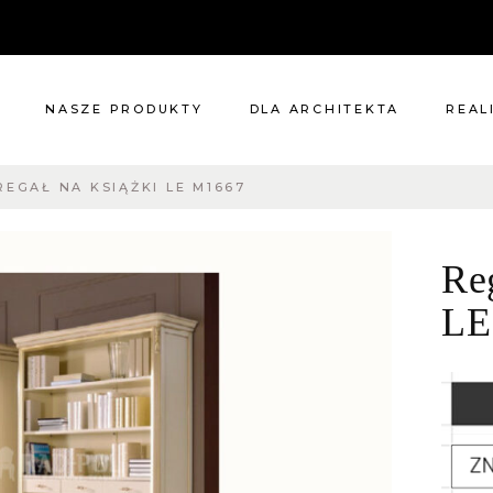
NASZE PRODUKTY
DLA ARCHITEKTA
REAL
REGAŁ NA KSIĄŻKI LE M1667
Meble
Reali
Pomieszczenia
Meble
Reg
i
Oświetlenie
cie?
Renowacje
LE
 nas
Kuchnie
Dodatki
Tkaniny
Katalog