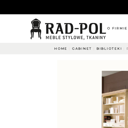
O FIRMIE
HOME
GABINET
BIBLIOTEKI
O nas
Blog
Aktualnośc
O co pyta
Napisz do