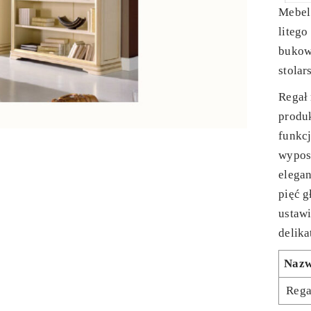
Mebel
liteg
bukow
stolar
Regał
produk
funkc
wypos
elegan
pięć g
ustawi
delik
Naz
Rega