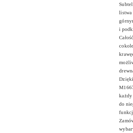
Subtel
listwa
górnym
i podk
Całość
cokole
krawęd
możli
drewn
Dzięki
M1667
każdy
do nie
funkc
Zamów
wybarw