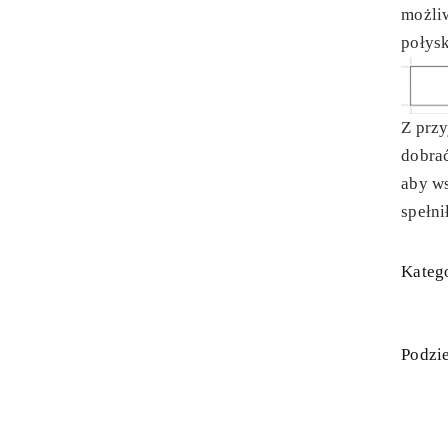
możli
połysk
Z prz
dobra
aby ws
spełni
Katego
Podzie