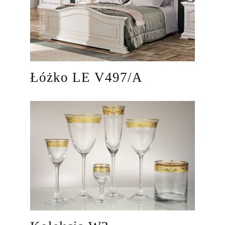
Łóżko LE V497/A